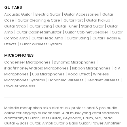
GUITARS
|
|
|
Acoustic Guitar
Electric Guitar
Guitar Accessories
Guitar
|
|
|
|
Case
Guitar Cleaning & Care
Guitar Part
Guitar Pickup
|
|
|
|
Guitar Strap
Guitar String
Guitar Tuner
Stand Guitar
Guitar
|
|
|
Amp
Guitar Cabinet Simulator
Guitar Cabinet Speaker
Guitar
|
|
|
Combo Amp
Guitar Head Amp
Guitar String
Guitar Pedals &
|
Effects
Guitar Wireless System
MICROPHONES
|
|
Condenser Microphones
Dynamic Microphones
|
|
iPad/iPhone/Android Microphones
Ribbon Microphones
RTA
|
|
|
Microphones
USB Microphones
Vocal Effect
Wireless
|
|
|
Microphones Systems
Handheld Wireless
Headset Wireless
Lavalier Wireless
Melodia merupakan toko alat musik professional & pro audio
online terlengkap di Indonesia. Alat musik yang kami sediakan
diantaranya Guitar, Bass Guitar, Keyboard, Drum, Mic, Pedal
Guitar & Bass Guitar, Ampli Guitar & Bass Guitar, Power Amplifier,