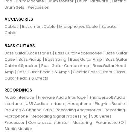
|
|
|
|
Pad
Drum Machine
Drum Monitor
Drum Hardware
Electric
|
Drum Sets
Percussion
ACCESSORIES
|
|
|
Cables
Instrument Cable
Microphones Cable
Speaker
Cable
BASS GUITARS
|
|
Bass Guitar Accessories
Bass Guitar Accessories
Bass Guitar
|
|
|
|
Case
Bass Pickup
Bass String
Bass Guitar Amp
Bass Guitar
|
|
Cabinet Speaker
Bass Guitar Combo Amp
Bass Guitar Head
|
|
|
Amp
Bass Guitar Pedals & Amps
Electric Bass Guitars
Bass
Guitar Pedals & Effects
RECORDINGS
|
|
Audio Interface
Fireware Audio Interface
Thunderbolt Audio
|
|
|
|
Interface
USB Audio Interface
Headphone
Plug-Ins Bundle
|
|
Pre Amp & Channel Strip
Recording Accessories
Recording
|
|
Microphone
Recording Signal Processing
500 Series
|
|
|
|
Processor
Compressor / Limiter
Mastering
Parametric EQ
Studio Monitor