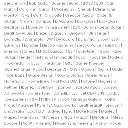
|
|
|
|
|
|
Benchmark
Bob Audio
Bogner
Bondi
BOSS
BSS
Carl
|
|
|
|
|
Martin
Caroline
Carvin
ChaseBliss
Cherub
Clear Tune
|
|
|
|
|
Monitor
CME
Cort
Craviotto
Creation Audio
Critter &
|
|
|
|
|
Guitari
Crown
Cympad
D'Addario
Darkglass
Darkglass
|
|
|
|
|
Electronics
Dave Smith Instrument
DBX
Ddrum
Dean Guitar
|
|
|
|
|
Death by Audio
Diezel
Digitech
Dingwall
DR Strings
|
|
|
|
|
|
|
DrumClip
DrumDots
DW
Dynacord
Dynamic
Ebow
EBS
|
|
|
|
|
Edwards
Egnater
Electro Harmonix
Electro Voice
Elektron
|
|
|
|
|
|
|
Emerson
Emes
ENGL
Equator
ESP
Eventide
F Bass
Fano
|
|
|
|
|
|
Guitar
Fender
Fishman
Fmpedals
Focal
Focusrite
Fodera
|
|
|
|
|
|
Fox Pedal
Fractal
Friedman
G&L
Gallien Krueger
|
|
|
|
|
Gamechanger Audio
George LS
GHS
Gibson
Gig FX
Godin
|
|
|
|
|
Gon Bops
Grace Design
Gravity Stands
Greer Amps
|
|
|
|
Hammond
Home Brew
Hot Picks USA
Hotone
Hughes &
|
|
|
|
|
Kettner
Ibanez
ISolution
Istanbul
Istanbul Agop
Jakson
|
|
|
|
|
|
|
Ampworks
James Tyler
Jamstik
JBL
Jet City
JHS
Jodavi
|
|
|
|
|
|
Joe Barden
K&M
KHDK
Kickport
Knaggs Guitars
KORG
|
|
|
|
|
|
Krank
Kurzweil
Kyre
LA Guitarworks
Leathergraft
Lexicon
|
|
|
|
|
|
|
Lindy Fralin
Loxx
LTD
Ludwig
Luna
Make Noise
Manley
|
|
|
|
|
Mapex
MarkBass
Matthews Effects
Maxon
Mellotron
Mesa
|
|
|
|
|
Boogie
Mic W
Millennia
Mission Engineering
Mono
Mooer