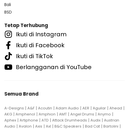
Bali
BSD
Tetap Terhubung
Ikuti di Instagram
Ikuti di Facebook
Ikuti di TikTok
Berlangganan di YouTube
Semua Brand
|
|
|
|
|
|
|
A-Designs
A&F
Acoutin
Adam Audio
AER
Aguilar
Ahead
|
|
|
|
|
|
AKG
Amphenol
Amphion
AMT
Angel Drums
Anymo
|
|
|
|
|
Aphex
Artiphone
ATD
Attack Drumheads
Audix
Austrian
|
|
|
|
|
|
|
Audio
Avalon
Axis
Axl
B&C Speakers
Bad Cat
Bartolini