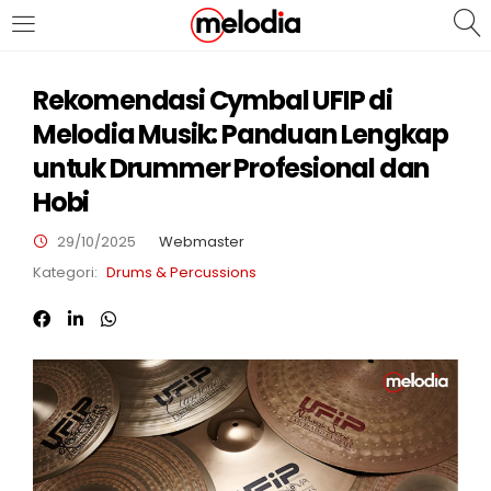
MASUK
DAFTAR
Rekomendasi Cymbal UFIP di
Melodia Musik: Panduan Lengkap
untuk Drummer Profesional dan
Hobi
29/10/2025
Webmaster
Selalu Ingat Saya
Kategori:
Drums & Percussions
Masuk
Lupa Password Anda?
Atau
Masuk/Daftar dengan Google