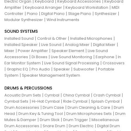
|
|
|
Electric Organ
Keyboard
Keyboard Accessories
Keyboard
|
|
|
Amplifier
Keyboard Arranger
Keyboard Workstation
MIDI
|
|
|
|
|
Controller
Piano
Digital Piano
Stage Piano
Synthesizer
|
Modular Synthesizer
Wind Instruments
SOUND SYSTEMS
|
|
|
Installed Sound
Control & Other
Installed Microphones
|
|
|
|
Installed Speaker
Live Sound
Analog Mixer
Digital Mixer
|
|
|
Mixer
Power Amplifier
Speaker Element
Live Sound
|
|
|
|
Accessories
Di Boxes
Live Sound Monitoring
Earphone
In
|
|
Ear Monitor System
Live Sound Signal Processing
Crossovers
|
|
|
|
|
Graphic EQ
Pro Audio
Speaker
Subwoofer
Portable
|
System
Speaker Management System
DRUMS & PERCUSSIONS
|
|
|
|
Acoustic Drum Sets
Cymbal
China Cymbal
Crash Cymbal
|
|
|
|
Cymbal Sets
Hi-Hat Cymbal
Ride Cymbal
Splash Cymbal
|
|
|
Drum Accessories
Drum Case
Drum Cleaning & Care
Drum
|
|
|
Head
Drum Key & Tuning Tool
Drum Microphones Sets
Drum
|
|
|
Mutes & Damper
Drum Stick
Drum Trigger
Miscellaneous
|
|
|
Drum Accessories
Snare Drum
Drum Electric
Digital Drum