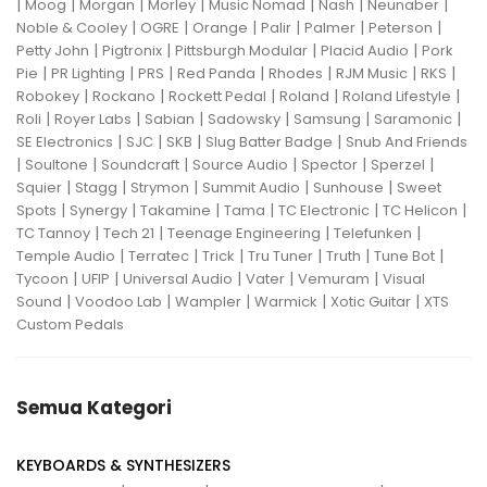
|
|
|
|
|
|
|
Moog
Morgan
Morley
Music Nomad
Nash
Neunaber
|
|
|
|
|
|
Noble & Cooley
OGRE
Orange
Palir
Palmer
Peterson
|
|
|
|
Petty John
Pigtronix
Pittsburgh Modular
Placid Audio
Pork
|
|
|
|
|
|
|
Pie
PR Lighting
PRS
Red Panda
Rhodes
RJM Music
RKS
|
|
|
|
|
Robokey
Rockano
Rockett Pedal
Roland
Roland Lifestyle
|
|
|
|
|
|
Roli
Royer Labs
Sabian
Sadowsky
Samsung
Saramonic
|
|
|
|
SE Electronics
SJC
SKB
Slug Batter Badge
Snub And Friends
|
|
|
|
|
|
Soultone
Soundcraft
Source Audio
Spector
Sperzel
|
|
|
|
|
Squier
Stagg
Strymon
Summit Audio
Sunhouse
Sweet
|
|
|
|
|
|
Spots
Synergy
Takamine
Tama
TC Electronic
TC Helicon
|
|
|
|
TC Tannoy
Tech 21
Teenage Engineering
Telefunken
|
|
|
|
|
|
Temple Audio
Terratec
Trick
Tru Tuner
Truth
Tune Bot
|
|
|
|
|
Tycoon
UFIP
Universal Audio
Vater
Vemuram
Visual
|
|
|
|
|
Sound
Voodoo Lab
Wampler
Warmick
Xotic Guitar
XTS
Custom Pedals
Semua Kategori
KEYBOARDS & SYNTHESIZERS