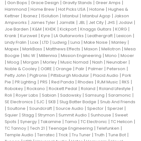
|
|
|
|
|
Gon Bops
Grace Design
Gravity Stands
Greer Amps
|
|
|
|
Hammond
Home Brew
Hot Picks USA
Hotone
Hughes &
|
|
|
|
|
Kettner
Ibanez
ISolution
Istanbul
Istanbul Agop
Jakson
|
|
|
|
|
|
|
Ampworks
James Tyler
Jamstik
JBL
Jet City
JHS
Jodavi
|
|
|
|
|
|
Joe Barden
K&M
KHDK
Kickport
Knaggs Guitars
KORG
|
|
|
|
|
|
Krank
Kurzweil
Kyre
LA Guitarworks
Leathergraft
Lexicon
|
|
|
|
|
|
|
Lindy Fralin
Loxx
LTD
Ludwig
Luna
Make Noise
Manley
|
|
|
|
|
Mapex
MarkBass
Matthews Effects
Maxon
Mellotron
Mesa
|
|
|
|
|
Boogie
Mic W
Millennia
Mission Engineering
Mono
Mooer
|
|
|
|
|
|
|
Moog
Morgan
Morley
Music Nomad
Nash
Neunaber
|
|
|
|
|
|
Noble & Cooley
OGRE
Orange
Palir
Palmer
Peterson
|
|
|
|
Petty John
Pigtronix
Pittsburgh Modular
Placid Audio
Pork
|
|
|
|
|
|
|
Pie
PR Lighting
PRS
Red Panda
Rhodes
RJM Music
RKS
|
|
|
|
|
Robokey
Rockano
Rockett Pedal
Roland
Roland Lifestyle
|
|
|
|
|
|
Roli
Royer Labs
Sabian
Sadowsky
Samsung
Saramonic
|
|
|
|
SE Electronics
SJC
SKB
Slug Batter Badge
Snub And Friends
|
|
|
|
|
|
Soultone
Soundcraft
Source Audio
Spector
Sperzel
|
|
|
|
|
Squier
Stagg
Strymon
Summit Audio
Sunhouse
Sweet
|
|
|
|
|
|
Spots
Synergy
Takamine
Tama
TC Electronic
TC Helicon
|
|
|
|
TC Tannoy
Tech 21
Teenage Engineering
Telefunken
|
|
|
|
|
|
Temple Audio
Terratec
Trick
Tru Tuner
Truth
Tune Bot