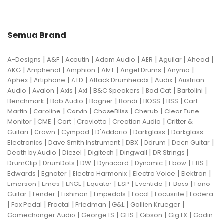
Semua Brand
|
|
|
|
|
|
|
A-Designs
A&F
Acoutin
Adam Audio
AER
Aguilar
Ahead
|
|
|
|
|
|
AKG
Amphenol
Amphion
AMT
Angel Drums
Anymo
|
|
|
|
|
Aphex
Artiphone
ATD
Attack Drumheads
Audix
Austrian
|
|
|
|
|
|
|
Audio
Avalon
Axis
Axl
B&C Speakers
Bad Cat
Bartolini
|
|
|
|
|
|
Benchmark
Bob Audio
Bogner
Bondi
BOSS
BSS
Carl
|
|
|
|
|
Martin
Caroline
Carvin
ChaseBliss
Cherub
Clear Tune
|
|
|
|
|
Monitor
CME
Cort
Craviotto
Creation Audio
Critter &
|
|
|
|
|
Guitari
Crown
Cympad
D'Addario
Darkglass
Darkglass
|
|
|
|
|
Electronics
Dave Smith Instrument
DBX
Ddrum
Dean Guitar
|
|
|
|
|
Death by Audio
Diezel
Digitech
Dingwall
DR Strings
|
|
|
|
|
|
|
DrumClip
DrumDots
DW
Dynacord
Dynamic
Ebow
EBS
|
|
|
|
|
Edwards
Egnater
Electro Harmonix
Electro Voice
Elektron
|
|
|
|
|
|
|
Emerson
Emes
ENGL
Equator
ESP
Eventide
F Bass
Fano
|
|
|
|
|
|
Guitar
Fender
Fishman
Fmpedals
Focal
Focusrite
Fodera
|
|
|
|
|
|
Fox Pedal
Fractal
Friedman
G&L
Gallien Krueger
|
|
|
|
|
Gamechanger Audio
George LS
GHS
Gibson
Gig FX
Godin