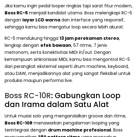
Jika kamu ingin pedal looper ringkas tapi sarat fitur modern,
Boss RC-5
menjadi kandidat utama. Boss melengkapi RC-5
dengan
layar LCD warna
dan interface yang responsif,
sehingga kamu bisa mengatur loop secara lebih akurat.
RC-5 mendukung hingga
13 jam perekaman stereo
,
lengkap dengan
efek bawaan
, 57 ritme, 7 jenis
metronom, serta konektivitas MIDI in/out. Dengan
kemampuan sinkronisasi MIDI, kamu bisa mengontrol RC-5
dari perangkat eksternal seperti drum machine, keyboard,
atau DAW, menjadikannya alat yang sangat fleksibel untuk
produksi maupun performa live.
Boss RC-10R
: Gabungkan Loop
dan Irama dalam Satu Alat
Untuk musisi solo yang mengandalkan groove dan ritme,
Boss RC-10R
menawarkan pengalaman looping yang
terintegrasi dengan
drum machine profesional
. Boss
menyematkan
280 pattern ritme
yang mencakup