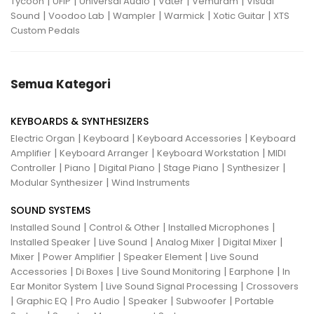
|
|
|
|
|
Tycoon
UFIP
Universal Audio
Vater
Vemuram
Visual
|
|
|
|
|
Sound
Voodoo Lab
Wampler
Warmick
Xotic Guitar
XTS
Custom Pedals
Semua Kategori
KEYBOARDS & SYNTHESIZERS
|
|
|
Electric Organ
Keyboard
Keyboard Accessories
Keyboard
|
|
|
Amplifier
Keyboard Arranger
Keyboard Workstation
MIDI
|
|
|
|
|
Controller
Piano
Digital Piano
Stage Piano
Synthesizer
|
Modular Synthesizer
Wind Instruments
SOUND SYSTEMS
|
|
|
Installed Sound
Control & Other
Installed Microphones
|
|
|
|
Installed Speaker
Live Sound
Analog Mixer
Digital Mixer
|
|
|
Mixer
Power Amplifier
Speaker Element
Live Sound
|
|
|
|
Accessories
Di Boxes
Live Sound Monitoring
Earphone
In
|
|
Ear Monitor System
Live Sound Signal Processing
Crossovers
|
|
|
|
|
Graphic EQ
Pro Audio
Speaker
Subwoofer
Portable