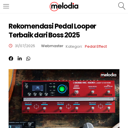
MASUK
DAFTAR
Rekomendasi Pedal Looper
Terbaik dari Boss 2025
31/07/2025
Webmaster
Kategori:
Pedal Effect
Selalu Ingat Saya
Masuk
Lupa Password Anda?
Atau
Masuk/Daftar dengan Google