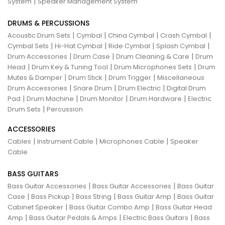
|
System
Speaker Management System
DRUMS & PERCUSSIONS
|
|
|
|
Acoustic Drum Sets
Cymbal
China Cymbal
Crash Cymbal
|
|
|
|
Cymbal Sets
Hi-Hat Cymbal
Ride Cymbal
Splash Cymbal
|
|
|
Drum Accessories
Drum Case
Drum Cleaning & Care
Drum
|
|
|
Head
Drum Key & Tuning Tool
Drum Microphones Sets
Drum
|
|
|
Mutes & Damper
Drum Stick
Drum Trigger
Miscellaneous
|
|
|
Drum Accessories
Snare Drum
Drum Electric
Digital Drum
|
|
|
|
Pad
Drum Machine
Drum Monitor
Drum Hardware
Electric
|
Drum Sets
Percussion
ACCESSORIES
|
|
|
Cables
Instrument Cable
Microphones Cable
Speaker
Cable
BASS GUITARS
|
|
Bass Guitar Accessories
Bass Guitar Accessories
Bass Guitar
|
|
|
|
Case
Bass Pickup
Bass String
Bass Guitar Amp
Bass Guitar
|
|
Cabinet Speaker
Bass Guitar Combo Amp
Bass Guitar Head
|
|
|
Amp
Bass Guitar Pedals & Amps
Electric Bass Guitars
Bass