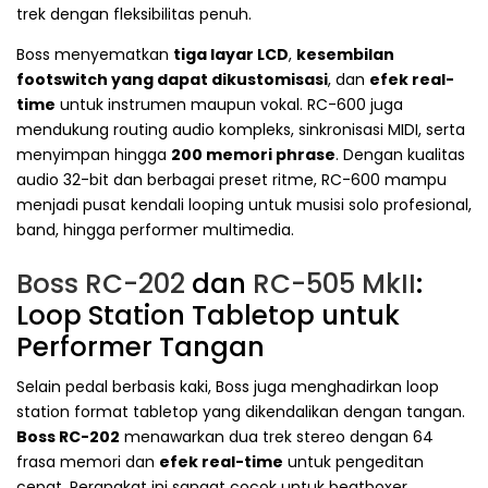
trek dengan fleksibilitas penuh.
Boss menyematkan
tiga layar LCD
,
kesembilan
footswitch yang dapat dikustomisasi
, dan
efek real-
time
untuk instrumen maupun vokal. RC-600 juga
mendukung routing audio kompleks, sinkronisasi MIDI, serta
menyimpan hingga
200 memori phrase
. Dengan kualitas
audio 32-bit dan berbagai preset ritme, RC-600 mampu
menjadi pusat kendali looping untuk musisi solo profesional,
band, hingga performer multimedia.
Boss RC-202
dan
RC-505 MkII
:
Loop Station Tabletop untuk
Performer Tangan
Selain pedal berbasis kaki, Boss juga menghadirkan loop
station format tabletop yang dikendalikan dengan tangan.
Boss RC-202
menawarkan dua trek stereo dengan 64
frasa memori dan
efek real-time
untuk pengeditan
cepat. Perangkat ini sangat cocok untuk beatboxer,