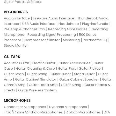
Guitar Pedals & Effects
RECORDINGS
|
|
Audio Interface
Fireware Audio Interface
Thunderbolt Audio
|
|
|
|
Interface
USB Audio Interface
Headphone
Plug-Ins Bundle
|
|
Pre Amp & Channel Strip
Recording Accessories
Recording
|
|
Microphone
Recording Signal Processing
500 Series
|
|
|
|
Processor
Compressor / Limiter
Mastering
Parametric EQ
Studio Monitor
GUITARS
|
|
|
Acoustic Guitar
Electric Guitar
Guitar Accessories
Guitar
|
|
|
|
Case
Guitar Cleaning & Care
Guitar Part
Guitar Pickup
|
|
|
|
Guitar Strap
Guitar String
Guitar Tuner
Stand Guitar
Guitar
|
|
|
Amp
Guitar Cabinet Simulator
Guitar Cabinet Speaker
Guitar
|
|
|
Combo Amp
Guitar Head Amp
Guitar String
Guitar Pedals &
|
Effects
Guitar Wireless System
MICROPHONES
|
|
Condenser Microphones
Dynamic Microphones
|
|
iPad/iPhone/Android Microphones
Ribbon Microphones
RTA