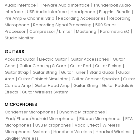
|
|
Audio Interface
Fireware Audio Interface
Thunderbolt Audio
|
|
|
|
Interface
USB Audio Interface
Headphone
Plug-Ins Bundle
|
|
Pre Amp & Channel Strip
Recording Accessories
Recording
|
|
Microphone
Recording Signal Processing
500 Series
|
|
|
|
Processor
Compressor / Limiter
Mastering
Parametric EQ
Studio Monitor
GUITARS
|
|
|
Acoustic Guitar
Electric Guitar
Guitar Accessories
Guitar
|
|
|
|
Case
Guitar Cleaning & Care
Guitar Part
Guitar Pickup
|
|
|
|
Guitar Strap
Guitar String
Guitar Tuner
Stand Guitar
Guitar
|
|
|
Amp
Guitar Cabinet Simulator
Guitar Cabinet Speaker
Guitar
|
|
|
Combo Amp
Guitar Head Amp
Guitar String
Guitar Pedals &
|
Effects
Guitar Wireless System
MICROPHONES
|
|
Condenser Microphones
Dynamic Microphones
|
|
iPad/iPhone/Android Microphones
Ribbon Microphones
RTA
|
|
|
Microphones
USB Microphones
Vocal Effect
Wireless
|
|
|
Microphones Systems
Handheld Wireless
Headset Wireless
Lavalier Wireless