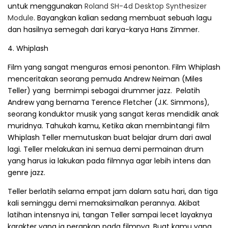
untuk menggunakan
Roland SH-4d Desktop Synthesizer
Module
. Bayangkan kalian sedang membuat sebuah lagu
dan hasilnya semegah dari karya-karya Hans Zimmer.
4. Whiplash
Film yang sangat menguras emosi penonton. Film Whiplash
menceritakan seorang pemuda Andrew Neiman (Miles
Teller) yang bermimpi sebagai drummer jazz. Pelatih
Andrew yang bernama Terence Fletcher (J.K. Simmons),
seorang konduktor musik yang sangat keras mendidik anak
muridnya. Tahukah kamu, Ketika akan membintangi film
Whiplash Teller memutuskan buat belajar drum dari awal
lagi. Teller melakukan ini semua demi permainan drum
yang harus ia lakukan pada filmnya agar lebih intens dan
genre jazz.
Teller berlatih selama empat jam dalam satu hari, dan tiga
kali seminggu demi memaksimalkan perannya. Akibat
latihan intensnya ini, tangan Teller sampai lecet layaknya
karakter yang ia perankan pada filmnya. Buat kamu yang