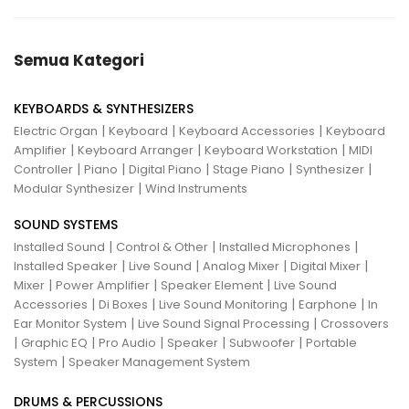
Semua Kategori
KEYBOARDS & SYNTHESIZERS
|
|
|
Electric Organ
Keyboard
Keyboard Accessories
Keyboard
|
|
|
Amplifier
Keyboard Arranger
Keyboard Workstation
MIDI
|
|
|
|
|
Controller
Piano
Digital Piano
Stage Piano
Synthesizer
|
Modular Synthesizer
Wind Instruments
SOUND SYSTEMS
|
|
|
Installed Sound
Control & Other
Installed Microphones
|
|
|
|
Installed Speaker
Live Sound
Analog Mixer
Digital Mixer
|
|
|
Mixer
Power Amplifier
Speaker Element
Live Sound
|
|
|
|
Accessories
Di Boxes
Live Sound Monitoring
Earphone
In
|
|
Ear Monitor System
Live Sound Signal Processing
Crossovers
|
|
|
|
|
Graphic EQ
Pro Audio
Speaker
Subwoofer
Portable
|
System
Speaker Management System
DRUMS & PERCUSSIONS