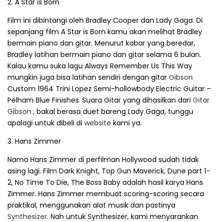
2. A Star is Born
Film ini dibintangi oleh Bradley Cooper dan Lady Gaga. Di
sepanjang film A Star is Born kamu akan melihat Bradley
bermain piano dan gitar. Menurut kabar yang beredar,
Bradley latihan bermain piano dan gitar selama 6 bulan.
Kalau kamu suka lagu Always Remember Us This Way
mungkin juga bisa latihan sendiri dengan gitar
Gibson
Custom 1964 Trini Lopez Semi-hollowbody Electric Guitar –
Pelham Blue Finishes. Suara Gitar yang dihasilkan dari
Gitar
Gibson
, bakal berasa duet bareng Lady Gaga, tunggu
apalagi untuk dibeli di
website
kami ya.
3. Hans Zimmer
Nama Hans Zimmer di perfilman Hollywood sudah tidak
asing lagi. Film Dark Knight, Top Gun Maverick, Dune part 1-
2, No Time To Die, The Boss Baby adalah hasil karya Hans
Zimmer. Hans Zimmer membuat scoring-scoring secara
praktikal, menggunakan alat musik dan pastinya
Synthesizer.
Nah untuk Synthesizer, kami menyarankan