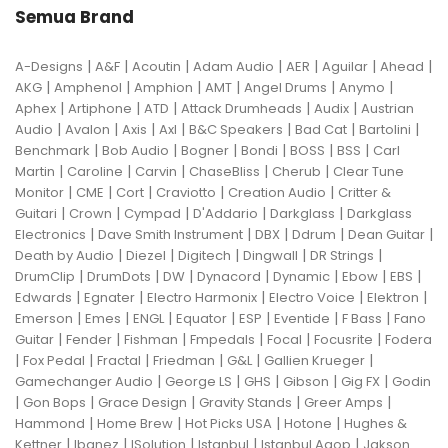
Semua Brand
|
|
|
|
|
|
|
A-Designs
A&F
Acoutin
Adam Audio
AER
Aguilar
Ahead
|
|
|
|
|
|
AKG
Amphenol
Amphion
AMT
Angel Drums
Anymo
|
|
|
|
|
Aphex
Artiphone
ATD
Attack Drumheads
Audix
Austrian
|
|
|
|
|
|
|
Audio
Avalon
Axis
Axl
B&C Speakers
Bad Cat
Bartolini
|
|
|
|
|
|
Benchmark
Bob Audio
Bogner
Bondi
BOSS
BSS
Carl
|
|
|
|
|
Martin
Caroline
Carvin
ChaseBliss
Cherub
Clear Tune
|
|
|
|
|
Monitor
CME
Cort
Craviotto
Creation Audio
Critter &
|
|
|
|
|
Guitari
Crown
Cympad
D'Addario
Darkglass
Darkglass
|
|
|
|
|
Electronics
Dave Smith Instrument
DBX
Ddrum
Dean Guitar
|
|
|
|
|
Death by Audio
Diezel
Digitech
Dingwall
DR Strings
|
|
|
|
|
|
|
DrumClip
DrumDots
DW
Dynacord
Dynamic
Ebow
EBS
|
|
|
|
|
Edwards
Egnater
Electro Harmonix
Electro Voice
Elektron
|
|
|
|
|
|
|
Emerson
Emes
ENGL
Equator
ESP
Eventide
F Bass
Fano
|
|
|
|
|
|
Guitar
Fender
Fishman
Fmpedals
Focal
Focusrite
Fodera
|
|
|
|
|
|
Fox Pedal
Fractal
Friedman
G&L
Gallien Krueger
|
|
|
|
|
Gamechanger Audio
George LS
GHS
Gibson
Gig FX
Godin
|
|
|
|
|
Gon Bops
Grace Design
Gravity Stands
Greer Amps
|
|
|
|
Hammond
Home Brew
Hot Picks USA
Hotone
Hughes &
|
|
|
|
|
Kettner
Ibanez
ISolution
Istanbul
Istanbul Agop
Jakson