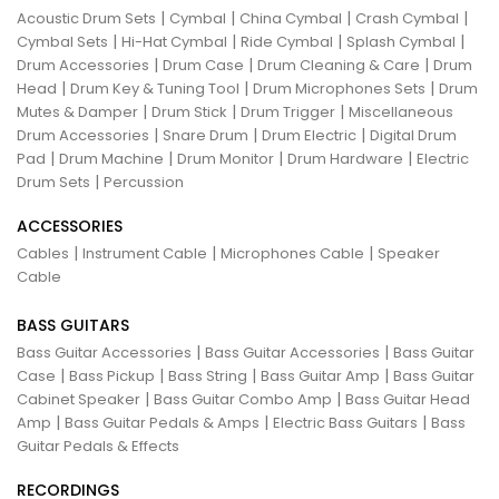
|
|
|
|
Acoustic Drum Sets
Cymbal
China Cymbal
Crash Cymbal
|
|
|
|
Cymbal Sets
Hi-Hat Cymbal
Ride Cymbal
Splash Cymbal
|
|
|
Drum Accessories
Drum Case
Drum Cleaning & Care
Drum
|
|
|
Head
Drum Key & Tuning Tool
Drum Microphones Sets
Drum
|
|
|
Mutes & Damper
Drum Stick
Drum Trigger
Miscellaneous
|
|
|
Drum Accessories
Snare Drum
Drum Electric
Digital Drum
|
|
|
|
Pad
Drum Machine
Drum Monitor
Drum Hardware
Electric
|
Drum Sets
Percussion
ACCESSORIES
|
|
|
Cables
Instrument Cable
Microphones Cable
Speaker
Cable
BASS GUITARS
|
|
Bass Guitar Accessories
Bass Guitar Accessories
Bass Guitar
|
|
|
|
Case
Bass Pickup
Bass String
Bass Guitar Amp
Bass Guitar
|
|
Cabinet Speaker
Bass Guitar Combo Amp
Bass Guitar Head
|
|
|
Amp
Bass Guitar Pedals & Amps
Electric Bass Guitars
Bass
Guitar Pedals & Effects
RECORDINGS