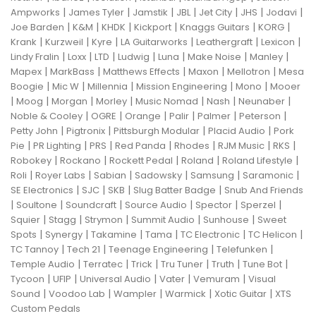
|
|
|
|
|
|
|
Ampworks
James Tyler
Jamstik
JBL
Jet City
JHS
Jodavi
|
|
|
|
|
|
Joe Barden
K&M
KHDK
Kickport
Knaggs Guitars
KORG
|
|
|
|
|
|
Krank
Kurzweil
Kyre
LA Guitarworks
Leathergraft
Lexicon
|
|
|
|
|
|
|
Lindy Fralin
Loxx
LTD
Ludwig
Luna
Make Noise
Manley
|
|
|
|
|
Mapex
MarkBass
Matthews Effects
Maxon
Mellotron
Mesa
|
|
|
|
|
Boogie
Mic W
Millennia
Mission Engineering
Mono
Mooer
|
|
|
|
|
|
|
Moog
Morgan
Morley
Music Nomad
Nash
Neunaber
|
|
|
|
|
|
Noble & Cooley
OGRE
Orange
Palir
Palmer
Peterson
|
|
|
|
Petty John
Pigtronix
Pittsburgh Modular
Placid Audio
Pork
|
|
|
|
|
|
|
Pie
PR Lighting
PRS
Red Panda
Rhodes
RJM Music
RKS
|
|
|
|
|
Robokey
Rockano
Rockett Pedal
Roland
Roland Lifestyle
|
|
|
|
|
|
Roli
Royer Labs
Sabian
Sadowsky
Samsung
Saramonic
|
|
|
|
SE Electronics
SJC
SKB
Slug Batter Badge
Snub And Friends
|
|
|
|
|
|
Soultone
Soundcraft
Source Audio
Spector
Sperzel
|
|
|
|
|
Squier
Stagg
Strymon
Summit Audio
Sunhouse
Sweet
|
|
|
|
|
|
Spots
Synergy
Takamine
Tama
TC Electronic
TC Helicon
|
|
|
|
TC Tannoy
Tech 21
Teenage Engineering
Telefunken
|
|
|
|
|
|
Temple Audio
Terratec
Trick
Tru Tuner
Truth
Tune Bot
|
|
|
|
|
Tycoon
UFIP
Universal Audio
Vater
Vemuram
Visual
|
|
|
|
|
Sound
Voodoo Lab
Wampler
Warmick
Xotic Guitar
XTS
Custom Pedals