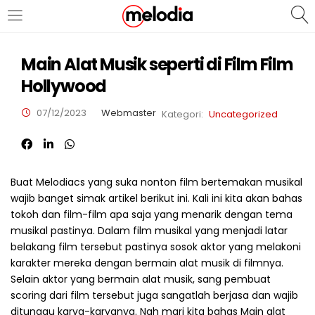
MASUK
DAFTAR
Main Alat Musik seperti di Film Film
Hollywood
07/12/2023
Webmaster
Kategori:
Uncategorized
Selalu Ingat Saya
Buat Melodiacs yang suka nonton film bertemakan musikal
wajib banget simak artikel berikut ini. Kali ini kita akan bahas
Masuk
tokoh dan film-film apa saja yang menarik dengan tema
musikal pastinya. Dalam film musikal yang menjadi latar
Lupa Password Anda?
belakang film tersebut pastinya sosok aktor yang melakoni
karakter mereka dengan bermain alat musik di filmnya.
Atau
Selain aktor yang bermain alat musik, sang pembuat
scoring dari film tersebut juga sangatlah berjasa dan wajib
ditunggu karya-karyanya. Nah mari kita bahas Main alat
Masuk/Daftar dengan Google