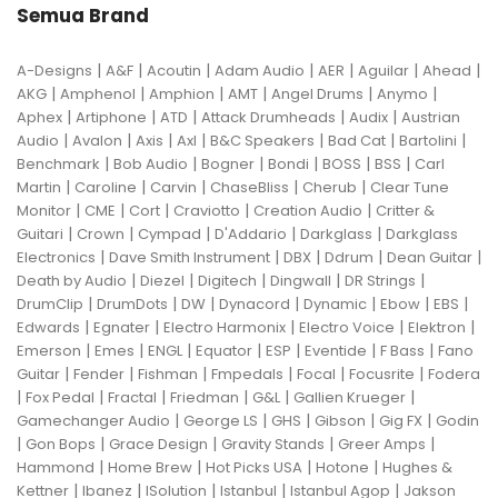
Semua Brand
|
|
|
|
|
|
|
A-Designs
A&F
Acoutin
Adam Audio
AER
Aguilar
Ahead
|
|
|
|
|
|
AKG
Amphenol
Amphion
AMT
Angel Drums
Anymo
|
|
|
|
|
Aphex
Artiphone
ATD
Attack Drumheads
Audix
Austrian
|
|
|
|
|
|
|
Audio
Avalon
Axis
Axl
B&C Speakers
Bad Cat
Bartolini
|
|
|
|
|
|
Benchmark
Bob Audio
Bogner
Bondi
BOSS
BSS
Carl
|
|
|
|
|
Martin
Caroline
Carvin
ChaseBliss
Cherub
Clear Tune
|
|
|
|
|
Monitor
CME
Cort
Craviotto
Creation Audio
Critter &
|
|
|
|
|
Guitari
Crown
Cympad
D'Addario
Darkglass
Darkglass
|
|
|
|
|
Electronics
Dave Smith Instrument
DBX
Ddrum
Dean Guitar
|
|
|
|
|
Death by Audio
Diezel
Digitech
Dingwall
DR Strings
|
|
|
|
|
|
|
DrumClip
DrumDots
DW
Dynacord
Dynamic
Ebow
EBS
|
|
|
|
|
Edwards
Egnater
Electro Harmonix
Electro Voice
Elektron
|
|
|
|
|
|
|
Emerson
Emes
ENGL
Equator
ESP
Eventide
F Bass
Fano
|
|
|
|
|
|
Guitar
Fender
Fishman
Fmpedals
Focal
Focusrite
Fodera
|
|
|
|
|
|
Fox Pedal
Fractal
Friedman
G&L
Gallien Krueger
|
|
|
|
|
Gamechanger Audio
George LS
GHS
Gibson
Gig FX
Godin
|
|
|
|
|
Gon Bops
Grace Design
Gravity Stands
Greer Amps
|
|
|
|
Hammond
Home Brew
Hot Picks USA
Hotone
Hughes &
|
|
|
|
|
Kettner
Ibanez
ISolution
Istanbul
Istanbul Agop
Jakson