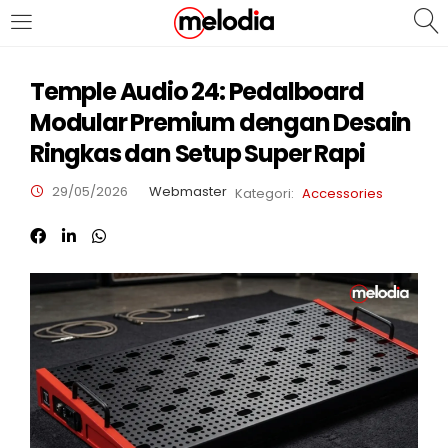
MASUK
DAFTAR
Temple Audio 24: Pedalboard
Modular Premium dengan Desain
Ringkas dan Setup Super Rapi
29/05/2026
Webmaster
Kategori:
Accessories
Selalu Ingat Saya
Masuk
Lupa Password Anda?
Atau
Masuk/Daftar dengan Google