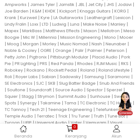
|
|
|
|
|
|
|
Ampworks
James Tyler
Jamstik
JBL
Jet City
JHS
Jodavi
|
|
|
|
|
|
Joe Barden
K&M
KHDK
Kickport
Knaggs Guitars
KORG
|
|
|
|
|
|
Krank
Kurzweil
Kyre
LA Guitarworks
Leathergraft
Lexicon
|
|
|
|
|
|
|
Lindy Fralin
Loxx
LTD
Ludwig
Luna
Make Noise
Manley
|
|
|
|
|
Mapex
MarkBass
Matthews Effects
Maxon
Mellotron
Mesa
|
|
|
|
|
Boogie
Mic W
Millennia
Mission Engineering
Mono
Mooer
|
|
|
|
|
|
|
Moog
Morgan
Morley
Music Nomad
Nash
Neunaber
|
|
|
|
|
|
Noble & Cooley
OGRE
Orange
Palir
Palmer
Peterson
|
|
|
|
Petty John
Pigtronix
Pittsburgh Modular
Placid Audio
Pork
|
|
|
|
|
|
|
Pie
PR Lighting
PRS
Red Panda
Rhodes
RJM Music
RKS
|
|
|
|
|
Robokey
Rockano
Rockett Pedal
Roland
Roland Lifestyle
|
|
|
|
|
|
Roli
Royer Labs
Sabian
Sadowsky
Samsung
Saramonic
|
|
|
|
SE Electronics
SJC
SKB
Slug Batter Badge
Snub And Friends
|
|
|
|
|
|
Soultone
Soundcraft
Source Audio
Spector
Sperzel
|
|
|
|
|
Squier
Stagg
Strymon
Summit Audio
Sunhouse
Sweet
|
|
|
|
|
|
Spots
Synergy
Takamine
Tama
TC Electronic
TC Helicon
|
|
|
|
TC Tannoy
Tech 21
Teenage Engineering
Telefunken
|
|
|
|
|
|
Temple Audio
Terratec
Trick
Tru Tuner
Truth
Tune Bot
|
|
|
|
|
Tycoon
UFIP
Universal Audio
Vater
Vemuram
Visual
0
|
|
|
|
|
Sound
Voodoo Lab
Wampler
Warmick
Xotic Guitar
XTS
Custom Pedals
Beranda
Keranjang
Akun