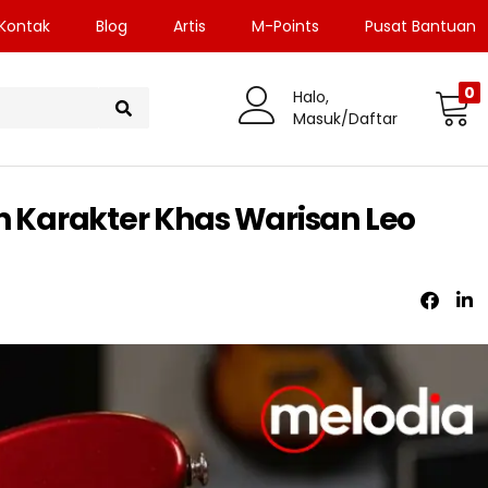
Kontak
Blog
Artis
M-Points
Pusat Bantuan
0
Halo,
Masuk/Daftar
n Karakter Khas Warisan Leo