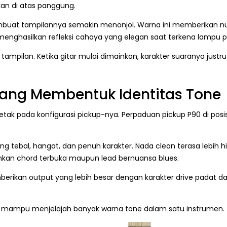
kan di atas panggung.
embuat tampilannya semakin menonjol. Warna ini memberikan n
i menghasilkan refleksi cahaya yang elegan saat terkena lampu
ampilan. Ketika gitar mulai dimainkan, karakter suaranya justr
yang Membentuk Identitas Tone
rletak pada konfigurasi pickup-nya. Perpaduan pickup P90 di po
 tebal, hangat, dan penuh karakter. Nada clean terasa lebih hid
inkan chord terbuka maupun lead bernuansa blues.
rikan output yang lebih besar dengan karakter drive padat dan
i mampu menjelajah banyak warna tone dalam satu instrumen.