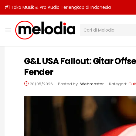
#1 Toko Musik & Pro Audio Terlengkap di Indonesia
G&L USA Fallout: Gitar Of
Fender
28/05/2026
Posted by:
Webmaster
Kategori:
Gui