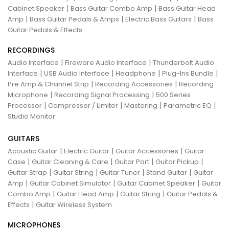
|
|
Cabinet Speaker
Bass Guitar Combo Amp
Bass Guitar Head
|
|
|
Amp
Bass Guitar Pedals & Amps
Electric Bass Guitars
Bass
Guitar Pedals & Effects
RECORDINGS
|
|
Audio Interface
Fireware Audio Interface
Thunderbolt Audio
|
|
|
|
Interface
USB Audio Interface
Headphone
Plug-Ins Bundle
|
|
Pre Amp & Channel Strip
Recording Accessories
Recording
|
|
Microphone
Recording Signal Processing
500 Series
|
|
|
|
Processor
Compressor / Limiter
Mastering
Parametric EQ
Studio Monitor
GUITARS
|
|
|
Acoustic Guitar
Electric Guitar
Guitar Accessories
Guitar
|
|
|
|
Case
Guitar Cleaning & Care
Guitar Part
Guitar Pickup
|
|
|
|
Guitar Strap
Guitar String
Guitar Tuner
Stand Guitar
Guitar
|
|
|
Amp
Guitar Cabinet Simulator
Guitar Cabinet Speaker
Guitar
|
|
|
Combo Amp
Guitar Head Amp
Guitar String
Guitar Pedals &
|
Effects
Guitar Wireless System
MICROPHONES