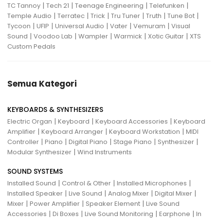
|
|
|
|
TC Tannoy
Tech 21
Teenage Engineering
Telefunken
|
|
|
|
|
|
Temple Audio
Terratec
Trick
Tru Tuner
Truth
Tune Bot
|
|
|
|
|
Tycoon
UFIP
Universal Audio
Vater
Vemuram
Visual
|
|
|
|
|
Sound
Voodoo Lab
Wampler
Warmick
Xotic Guitar
XTS
Custom Pedals
Semua Kategori
KEYBOARDS & SYNTHESIZERS
|
|
|
Electric Organ
Keyboard
Keyboard Accessories
Keyboard
|
|
|
Amplifier
Keyboard Arranger
Keyboard Workstation
MIDI
|
|
|
|
|
Controller
Piano
Digital Piano
Stage Piano
Synthesizer
|
Modular Synthesizer
Wind Instruments
SOUND SYSTEMS
|
|
|
Installed Sound
Control & Other
Installed Microphones
|
|
|
|
Installed Speaker
Live Sound
Analog Mixer
Digital Mixer
|
|
|
Mixer
Power Amplifier
Speaker Element
Live Sound
|
|
|
|
Accessories
Di Boxes
Live Sound Monitoring
Earphone
In