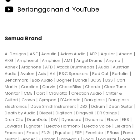
Berlangganan di YouTube
Semua Brand
|
|
|
|
|
|
|
A-Designs
A&F
Acoutin
Adam Audio
AER
Aguilar
Ahead
|
|
|
|
|
|
AKG
Amphenol
Amphion
AMT
Angel Drums
Anymo
|
|
|
|
|
Aphex
Artiphone
ATD
Attack Drumheads
Audix
Austrian
|
|
|
|
|
|
|
Audio
Avalon
Axis
Axl
B&C Speakers
Bad Cat
Bartolini
|
|
|
|
|
|
Benchmark
Bob Audio
Bogner
Bondi
BOSS
BSS
Carl
|
|
|
|
|
Martin
Caroline
Carvin
ChaseBliss
Cherub
Clear Tune
|
|
|
|
|
Monitor
CME
Cort
Craviotto
Creation Audio
Critter &
|
|
|
|
|
Guitari
Crown
Cympad
D'Addario
Darkglass
Darkglass
|
|
|
|
|
Electronics
Dave Smith Instrument
DBX
Ddrum
Dean Guitar
|
|
|
|
|
Death by Audio
Diezel
Digitech
Dingwall
DR Strings
|
|
|
|
|
|
|
DrumClip
DrumDots
DW
Dynacord
Dynamic
Ebow
EBS
|
|
|
|
|
Edwards
Egnater
Electro Harmonix
Electro Voice
Elektron
|
|
|
|
|
|
|
Emerson
Emes
ENGL
Equator
ESP
Eventide
F Bass
Fano
|
|
|
|
|
|
Guitar
Fender
Fishman
Fmpedals
Focal
Focusrite
Fodera