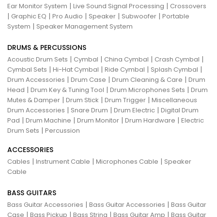
|
|
Ear Monitor System
Live Sound Signal Processing
Crossovers
|
|
|
|
|
Graphic EQ
Pro Audio
Speaker
Subwoofer
Portable
|
System
Speaker Management System
DRUMS & PERCUSSIONS
|
|
|
|
Acoustic Drum Sets
Cymbal
China Cymbal
Crash Cymbal
|
|
|
|
Cymbal Sets
Hi-Hat Cymbal
Ride Cymbal
Splash Cymbal
|
|
|
Drum Accessories
Drum Case
Drum Cleaning & Care
Drum
|
|
|
Head
Drum Key & Tuning Tool
Drum Microphones Sets
Drum
|
|
|
Mutes & Damper
Drum Stick
Drum Trigger
Miscellaneous
|
|
|
Drum Accessories
Snare Drum
Drum Electric
Digital Drum
|
|
|
|
Pad
Drum Machine
Drum Monitor
Drum Hardware
Electric
|
Drum Sets
Percussion
ACCESSORIES
|
|
|
Cables
Instrument Cable
Microphones Cable
Speaker
Cable
BASS GUITARS
|
|
Bass Guitar Accessories
Bass Guitar Accessories
Bass Guitar
|
|
|
|
Case
Bass Pickup
Bass String
Bass Guitar Amp
Bass Guitar