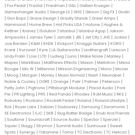
|
|
|
|
|
|
Fox Pedal
Fractal
Friedman
G&L
Gallien Krueger
|
|
|
|
|
Gamechanger Audio
George LS
GHS
Gibson
Gig FX
Godin
|
|
|
|
|
Gon Bops
Grace Design
Gravity Stands
Greer Amps
|
|
|
|
Hammond
Home Brew
Hot Picks USA
Hotone
Hughes &
|
|
|
|
|
Kettner
Ibanez
ISolution
Istanbul
Istanbul Agop
Jakson
|
|
|
|
|
|
|
Ampworks
James Tyler
Jamstik
JBL
Jet City
JHS
Jodavi
|
|
|
|
|
|
Joe Barden
K&M
KHDK
Kickport
Knaggs Guitars
KORG
|
|
|
|
|
|
Krank
Kurzweil
Kyre
LA Guitarworks
Leathergraft
Lexicon
|
|
|
|
|
|
|
Lindy Fralin
Loxx
LTD
Ludwig
Luna
Make Noise
Manley
|
|
|
|
|
Mapex
MarkBass
Matthews Effects
Maxon
Mellotron
Mesa
|
|
|
|
|
Boogie
Mic W
Millennia
Mission Engineering
Mono
Mooer
|
|
|
|
|
|
|
Moog
Morgan
Morley
Music Nomad
Nash
Neunaber
|
|
|
|
|
|
Noble & Cooley
OGRE
Orange
Palir
Palmer
Peterson
|
|
|
|
Petty John
Pigtronix
Pittsburgh Modular
Placid Audio
Pork
|
|
|
|
|
|
|
Pie
PR Lighting
PRS
Red Panda
Rhodes
RJM Music
RKS
|
|
|
|
|
Robokey
Rockano
Rockett Pedal
Roland
Roland Lifestyle
|
|
|
|
|
|
Roli
Royer Labs
Sabian
Sadowsky
Samsung
Saramonic
|
|
|
|
SE Electronics
SJC
SKB
Slug Batter Badge
Snub And Friends
|
|
|
|
|
|
Soultone
Soundcraft
Source Audio
Spector
Sperzel
|
|
|
|
|
Squier
Stagg
Strymon
Summit Audio
Sunhouse
Sweet
|
|
|
|
|
|
Spots
Synergy
Takamine
Tama
TC Electronic
TC Helicon