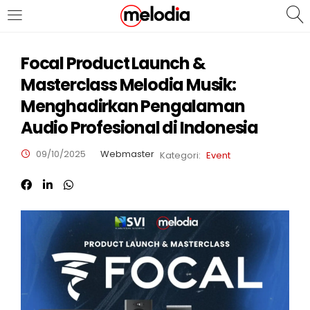
MASUK
DAFTAR
Focal Product Launch &
Masterclass Melodia Musik:
Menghadirkan Pengalaman
Audio Profesional di Indonesia
09/10/2025
Webmaster
Kategori:
Event
Selalu Ingat Saya
Masuk
Lupa Password Anda?
Atau
Masuk/Daftar dengan Google