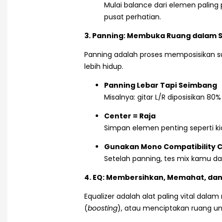
Mulai balance dari elemen paling p
pusat perhatian.
3. Panning: Membuka Ruang dalam S
Panning adalah proses memposisikan su
lebih hidup.
Panning Lebar Tapi Seimbang
Misalnya: gitar L/R diposisikan 80% 
Center = Raja
Simpan elemen penting seperti kic
Gunakan Mono Compatibility 
Setelah panning, tes mix kamu da
4. EQ: Membersihkan, Memahat, da
Equalizer adalah alat paling vital dala
(
boosting
), atau menciptakan ruang un