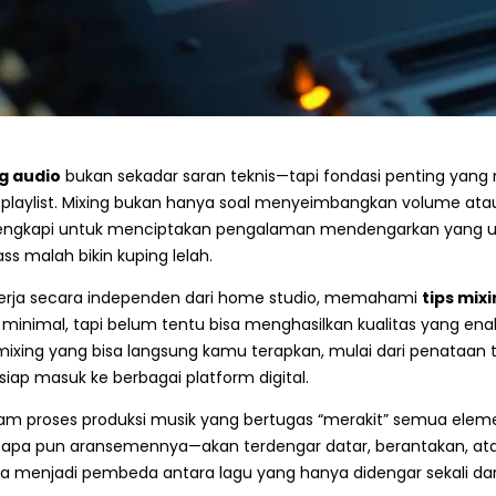
ng audio
bukan sekadar saran teknis—tapi fondasi penting yan
i playlist. Mixing bukan hanya soal menyeimbangkan volume a
ngkapi untuk menciptakan pengalaman mendengarkan yang utuh.
s malah bikin kuping lelah.
kerja secara independen dari home studio, memahami
tips mix
nimal, tapi belum tentu bisa menghasilkan kualitas yang enak d
xing yang bisa langsung kamu terapkan, mulai dari penataan tra
 siap masuk ke berbagai platform digital.
alam proses produksi musik yang bertugas “merakit” semua el
s apa pun aransemennya—akan terdengar datar, berantakan, at
isa menjadi pembeda antara lagu yang hanya didengar sekali dan 