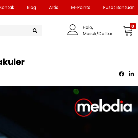
Kontak
Blog
Artis
M-Points
Pusat Bantuan
0
Halo,
Masuk/Daftar
akuler