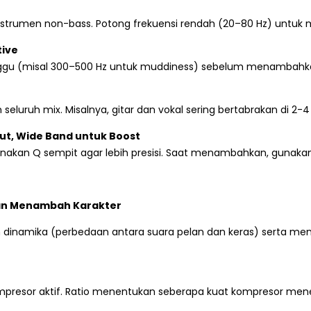
instrumen non-bass. Potong frekuensi rendah (20–80 Hz) untuk
tive
ggu (misal 300–500 Hz untuk muddiness) sebelum menambahk
uruh mix. Misalnya, gitar dan vokal sering bertabrakan di 2-4 kH
t, Wide Band untuk Boost
nakan Q sempit agar lebih presisi. Saat menambahkan, gunakan 
dan Menambah Karakter
dinamika (perbedaan antara suara pelan dan keras) serta m
presor aktif. Ratio menentukan seberapa kuat kompresor mene