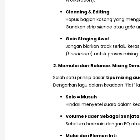
Cleaning & Editing
Hapus bagian kosong yang mengandu
Gunakan
strip silence
atau
gate
un
Gain Staging Awal
Jangan biarkan track terlalu kera
(
headroom
) untuk proses mixing.
2. Memulai dari Balance: Mixing Dimu
Salah satu prinsip dasar
tips mixing au
Dengarkan lagu dalam keadaan “flat” l
Solo = Musuh
Hindari menyetel suara dalam kea
Volume Fader Sebagai Senjat
Sebelum bermain dengan EQ atau 
Mulai dari Elemen Inti