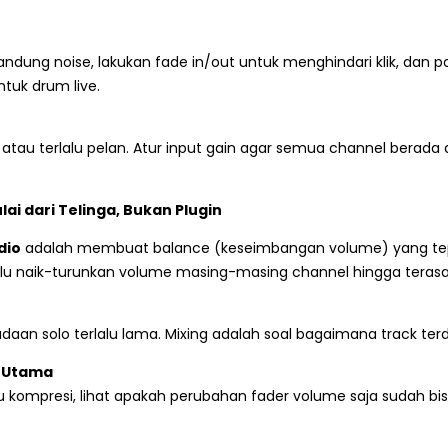
ng noise, lakukan fade in/out untuk menghindari klik, dan poto
tuk drum live.
s atau terlalu pelan. Atur input gain agar semua channel berada
lai dari Telinga, Bukan Plugin
dio
adalah membuat balance (keseimbangan volume) yang te
alu naik-turunkan volume masing-masing channel hingga teras
daan solo terlalu lama. Mixing adalah soal bagaimana track ter
a Utama
kompresi, lihat apakah perubahan fader volume saja sudah bisa