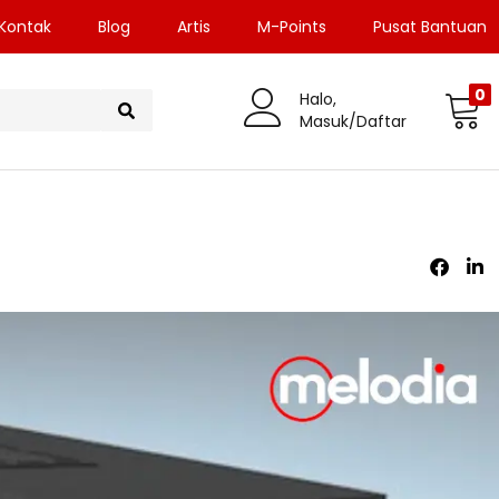
Kontak
Blog
Artis
M-Points
Pusat Bantuan
0
Halo,
Masuk/Daftar