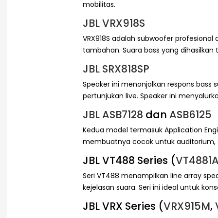
mobilitas.
JBL VRX918S
VRX918S adalah subwoofer profesional
tambahan. Suara bass yang dihasilkan 
JBL SRX818SP
Speaker ini menonjolkan respons bass 
pertunjukan live. Speaker ini menyalurk
JBL ASB7128
dan
ASB6125
Kedua model termasuk Application Engin
membuatnya cocok untuk auditorium, g
JBL VT488 Series (
VT4881
Seri VT488 menampilkan line array spe
kejelasan suara. Seri ini ideal untuk ko
JBL VRX Series (
VRX915M
,