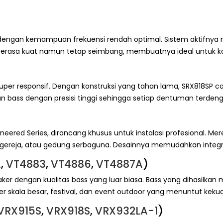
 dengan kemampuan frekuensi rendah optimal. Sistem aktifnya
terasa kuat namun tetap seimbang, membuatnya ideal untuk kons
super responsif. Dengan konstruksi yang tahan lama, SRX818SP 
an bass dengan presisi tinggi sehingga setiap dentuman terdeng
eered Series, dirancang khusus untuk instalasi profesional. Me
ereja, atau gedung serbaguna. Desainnya memudahkan integra
A
,
VT4883
,
VT4886
,
VT4887A
)
aker dengan kualitas bass yang luar biasa. Bass yang dihasilk
nser skala besar, festival, dan event outdoor yang menuntut keku
VRX915S
,
VRX918S
,
VRX932LA-1
)