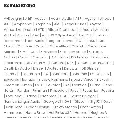
Semua Brand
|
|
|
|
|
|
|
A-Designs
A&F
Acoutin
Adam Audio
AER
Aguilar
Ahead
|
|
|
|
|
|
AKG
Amphenol
Amphion
AMT
Angel Drums
Anymo
|
|
|
|
|
Aphex
Artiphone
ATD
Attack Drumheads
Audix
Austrian
|
|
|
|
|
|
|
Audio
Avalon
Axis
Axl
B&C Speakers
Bad Cat
Bartolini
|
|
|
|
|
|
Benchmark
Bob Audio
Bogner
Bondi
BOSS
BSS
Carl
|
|
|
|
|
Martin
Caroline
Carvin
ChaseBliss
Cherub
Clear Tune
|
|
|
|
|
Monitor
CME
Cort
Craviotto
Creation Audio
Critter &
|
|
|
|
|
Guitari
Crown
Cympad
D'Addario
Darkglass
Darkglass
|
|
|
|
|
Electronics
Dave Smith Instrument
DBX
Ddrum
Dean Guitar
|
|
|
|
|
Death by Audio
Diezel
Digitech
Dingwall
DR Strings
|
|
|
|
|
|
|
DrumClip
DrumDots
DW
Dynacord
Dynamic
Ebow
EBS
|
|
|
|
|
Edwards
Egnater
Electro Harmonix
Electro Voice
Elektron
|
|
|
|
|
|
|
Emerson
Emes
ENGL
Equator
ESP
Eventide
F Bass
Fano
|
|
|
|
|
|
Guitar
Fender
Fishman
Fmpedals
Focal
Focusrite
Fodera
|
|
|
|
|
|
Fox Pedal
Fractal
Friedman
G&L
Gallien Krueger
|
|
|
|
|
Gamechanger Audio
George LS
GHS
Gibson
Gig FX
Godin
|
|
|
|
|
Gon Bops
Grace Design
Gravity Stands
Greer Amps
|
|
|
|
Hammond
Home Brew
Hot Picks USA
Hotone
Hughes &
|
|
|
|
|