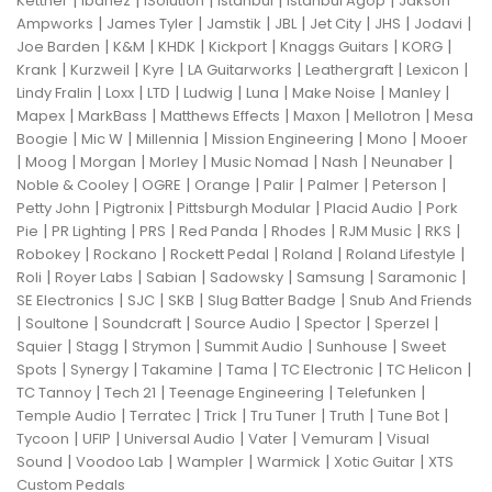
Kettner
Ibanez
ISolution
Istanbul
Istanbul Agop
Jakson
|
|
|
|
|
|
|
Ampworks
James Tyler
Jamstik
JBL
Jet City
JHS
Jodavi
|
|
|
|
|
|
Joe Barden
K&M
KHDK
Kickport
Knaggs Guitars
KORG
|
|
|
|
|
|
Krank
Kurzweil
Kyre
LA Guitarworks
Leathergraft
Lexicon
|
|
|
|
|
|
|
Lindy Fralin
Loxx
LTD
Ludwig
Luna
Make Noise
Manley
|
|
|
|
|
Mapex
MarkBass
Matthews Effects
Maxon
Mellotron
Mesa
|
|
|
|
|
Boogie
Mic W
Millennia
Mission Engineering
Mono
Mooer
|
|
|
|
|
|
|
Moog
Morgan
Morley
Music Nomad
Nash
Neunaber
|
|
|
|
|
|
Noble & Cooley
OGRE
Orange
Palir
Palmer
Peterson
|
|
|
|
Petty John
Pigtronix
Pittsburgh Modular
Placid Audio
Pork
|
|
|
|
|
|
|
Pie
PR Lighting
PRS
Red Panda
Rhodes
RJM Music
RKS
|
|
|
|
|
Robokey
Rockano
Rockett Pedal
Roland
Roland Lifestyle
|
|
|
|
|
|
Roli
Royer Labs
Sabian
Sadowsky
Samsung
Saramonic
|
|
|
|
SE Electronics
SJC
SKB
Slug Batter Badge
Snub And Friends
|
|
|
|
|
|
Soultone
Soundcraft
Source Audio
Spector
Sperzel
|
|
|
|
|
Squier
Stagg
Strymon
Summit Audio
Sunhouse
Sweet
|
|
|
|
|
|
Spots
Synergy
Takamine
Tama
TC Electronic
TC Helicon
|
|
|
|
TC Tannoy
Tech 21
Teenage Engineering
Telefunken
|
|
|
|
|
|
Temple Audio
Terratec
Trick
Tru Tuner
Truth
Tune Bot
|
|
|
|
|
Tycoon
UFIP
Universal Audio
Vater
Vemuram
Visual
|
|
|
|
|
Sound
Voodoo Lab
Wampler
Warmick
Xotic Guitar
XTS
Custom Pedals