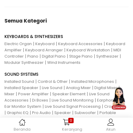
Semua Kategori
KEYBOARDS & SYNTHESIZERS
|
|
|
Electric Organ
Keyboard
Keyboard Accessories
Keyboard
|
|
|
Amplifier
Keyboard Arranger
Keyboard Workstation
MIDI
|
|
|
|
|
Controller
Piano
Digital Piano
Stage Piano
Synthesizer
|
Modular Synthesizer
Wind Instruments
SOUND SYSTEMS
|
|
|
Installed Sound
Control & Other
Installed Microphones
|
|
|
|
Installed Speaker
Live Sound
Analog Mixer
Digital Mixer
|
|
|
Mixer
Power Amplifier
Speaker Element
Live Sound
|
|
|
|
Accessories
Di Boxes
Live Sound Monitoring
Earphone
In
|
|
Ear Monitor System
Live Sound Signal Processing
Crossovers
|
|
|
|
|
Graphic EQ
Pro Audio
Speaker
Subwoofer
Portable
|
System
Speaker Management System
0
Beranda
Keranjang
Akun
DRUMS & PERCUSSIONS