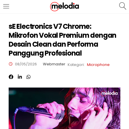
MASUK
DAFTAR
sE Electronics V7 Chrome:
Mikrofon Vokal Premium dengan
Desain Clean dan Performa
Panggung Profesional
08/05/2026
Webmaster
Kategori:
Microphone
Selalu Ingat Saya
Masuk
Lupa Password Anda?
Atau
Masuk/Daftar dengan Google