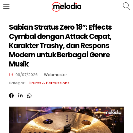
MASUK
DAFTAR
Sabian Stratus Zero 18”: Effects
Cymbal dengan Attack Cepat,
Karakter Trashy, dan Respons
Modern untuk Berbagai Genre
Musik
Selalu Ingat Saya
09/07/2026
Webmaster
Kategori:
Drums & Percussions
Masuk
Lupa Password Anda?
Atau
Masuk/Daftar dengan Google