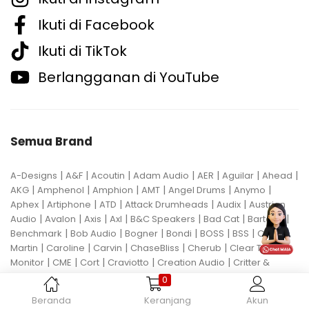
Ikuti di Facebook
Ikuti di TikTok
Berlangganan di YouTube
Semua Brand
|
|
|
|
|
|
|
A-Designs
A&F
Acoutin
Adam Audio
AER
Aguilar
Ahead
|
|
|
|
|
|
AKG
Amphenol
Amphion
AMT
Angel Drums
Anymo
|
|
|
|
|
Aphex
Artiphone
ATD
Attack Drumheads
Audix
Austrian
|
|
|
|
|
|
|
Audio
Avalon
Axis
Axl
B&C Speakers
Bad Cat
Bartolini
|
|
|
|
|
|
Benchmark
Bob Audio
Bogner
Bondi
BOSS
BSS
Carl
|
|
|
|
|
Martin
Caroline
Carvin
ChaseBliss
Cherub
Clear Tune
|
|
|
|
|
Monitor
CME
Cort
Craviotto
Creation Audio
Critter &
|
|
|
|
|
Guitari
Crown
Cympad
D'Addario
Darkglass
Darkglass
0
|
|
|
|
|
Electronics
Dave Smith Instrument
DBX
Ddrum
Dean Guitar
Beranda
Keranjang
Akun
|
|
|
|
|
Death by Audio
Diezel
Digitech
Dingwall
DR Strings