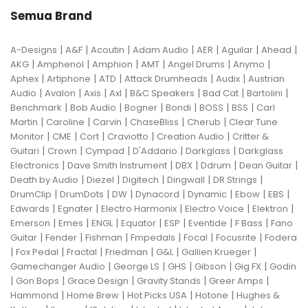
Semua Brand
|
|
|
|
|
|
|
A-Designs
A&F
Acoutin
Adam Audio
AER
Aguilar
Ahead
|
|
|
|
|
|
AKG
Amphenol
Amphion
AMT
Angel Drums
Anymo
|
|
|
|
|
Aphex
Artiphone
ATD
Attack Drumheads
Audix
Austrian
|
|
|
|
|
|
|
Audio
Avalon
Axis
Axl
B&C Speakers
Bad Cat
Bartolini
|
|
|
|
|
|
Benchmark
Bob Audio
Bogner
Bondi
BOSS
BSS
Carl
|
|
|
|
|
Martin
Caroline
Carvin
ChaseBliss
Cherub
Clear Tune
|
|
|
|
|
Monitor
CME
Cort
Craviotto
Creation Audio
Critter &
|
|
|
|
|
Guitari
Crown
Cympad
D'Addario
Darkglass
Darkglass
|
|
|
|
|
Electronics
Dave Smith Instrument
DBX
Ddrum
Dean Guitar
|
|
|
|
|
Death by Audio
Diezel
Digitech
Dingwall
DR Strings
|
|
|
|
|
|
|
DrumClip
DrumDots
DW
Dynacord
Dynamic
Ebow
EBS
|
|
|
|
|
Edwards
Egnater
Electro Harmonix
Electro Voice
Elektron
|
|
|
|
|
|
|
Emerson
Emes
ENGL
Equator
ESP
Eventide
F Bass
Fano
|
|
|
|
|
|
Guitar
Fender
Fishman
Fmpedals
Focal
Focusrite
Fodera
|
|
|
|
|
|
Fox Pedal
Fractal
Friedman
G&L
Gallien Krueger
|
|
|
|
|
Gamechanger Audio
George LS
GHS
Gibson
Gig FX
Godin
|
|
|
|
|
Gon Bops
Grace Design
Gravity Stands
Greer Amps
|
|
|
|
Hammond
Home Brew
Hot Picks USA
Hotone
Hughes &