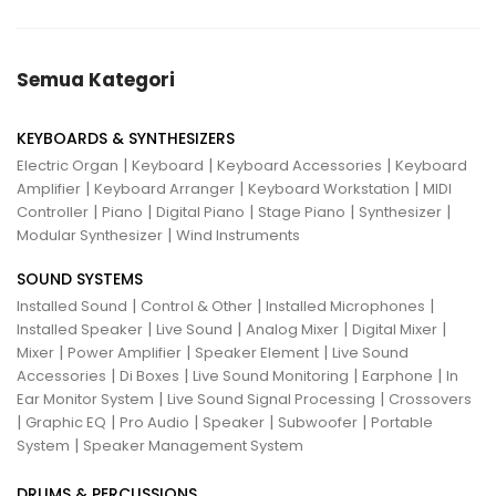
Semua Kategori
KEYBOARDS & SYNTHESIZERS
|
|
|
Electric Organ
Keyboard
Keyboard Accessories
Keyboard
|
|
|
Amplifier
Keyboard Arranger
Keyboard Workstation
MIDI
|
|
|
|
|
Controller
Piano
Digital Piano
Stage Piano
Synthesizer
|
Modular Synthesizer
Wind Instruments
SOUND SYSTEMS
|
|
|
Installed Sound
Control & Other
Installed Microphones
|
|
|
|
Installed Speaker
Live Sound
Analog Mixer
Digital Mixer
|
|
|
Mixer
Power Amplifier
Speaker Element
Live Sound
|
|
|
|
Accessories
Di Boxes
Live Sound Monitoring
Earphone
In
|
|
Ear Monitor System
Live Sound Signal Processing
Crossovers
|
|
|
|
|
Graphic EQ
Pro Audio
Speaker
Subwoofer
Portable
|
System
Speaker Management System
DRUMS & PERCUSSIONS