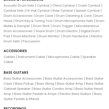
|
|
|
|
Acoustic Drum Sets
Cymbal
China Cymbal
Crash Cymbal
|
|
|
|
Cymbal Sets
Hi-Hat Cymbal
Ride Cymbal
Splash Cymbal
|
|
|
Drum Accessories
Drum Case
Drum Cleaning & Care
Drum
|
|
|
Head
Drum Key & Tuning Tool
Drum Microphones Sets
Drum
|
|
|
Mutes & Damper
Drum Stick
Drum Trigger
Miscellaneous
|
|
|
Drum Accessories
Snare Drum
Drum Electric
Digital Drum
|
|
|
|
Pad
Drum Machine
Drum Monitor
Drum Hardware
Electric
|
Drum Sets
Percussion
ACCESSORIES
|
|
|
Cables
Instrument Cable
Microphones Cable
Speaker
Cable
BASS GUITARS
|
|
Bass Guitar Accessories
Bass Guitar Accessories
Bass Guitar
|
|
|
|
Case
Bass Pickup
Bass String
Bass Guitar Amp
Bass Guitar
|
|
Cabinet Speaker
Bass Guitar Combo Amp
Bass Guitar Head
|
|
|
Amp
Bass Guitar Pedals & Amps
Electric Bass Guitars
Bass
Guitar Pedals & Effects
RECORDINGS