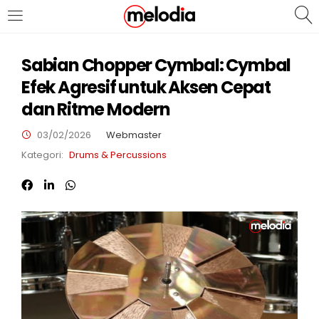
MASUK
DAFTAR
Sabian Chopper Cymbal: Cymbal
Efek Agresif untuk Aksen Cepat
dan Ritme Modern
03/02/2026
Webmaster
Kategori:
Drums & Percussions
Selalu Ingat Saya
Masuk
Lupa Password Anda?
Atau
Masuk/Daftar dengan Google