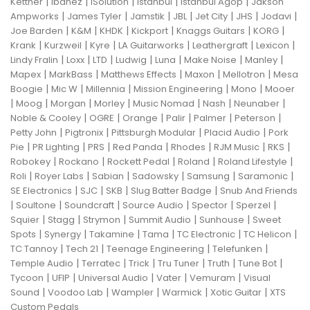
|
|
|
|
|
Kettner
Ibanez
ISolution
Istanbul
Istanbul Agop
Jakson
|
|
|
|
|
|
|
Ampworks
James Tyler
Jamstik
JBL
Jet City
JHS
Jodavi
|
|
|
|
|
|
Joe Barden
K&M
KHDK
Kickport
Knaggs Guitars
KORG
|
|
|
|
|
|
Krank
Kurzweil
Kyre
LA Guitarworks
Leathergraft
Lexicon
|
|
|
|
|
|
|
Lindy Fralin
Loxx
LTD
Ludwig
Luna
Make Noise
Manley
|
|
|
|
|
Mapex
MarkBass
Matthews Effects
Maxon
Mellotron
Mesa
|
|
|
|
|
Boogie
Mic W
Millennia
Mission Engineering
Mono
Mooer
|
|
|
|
|
|
|
Moog
Morgan
Morley
Music Nomad
Nash
Neunaber
|
|
|
|
|
|
Noble & Cooley
OGRE
Orange
Palir
Palmer
Peterson
|
|
|
|
Petty John
Pigtronix
Pittsburgh Modular
Placid Audio
Pork
|
|
|
|
|
|
|
Pie
PR Lighting
PRS
Red Panda
Rhodes
RJM Music
RKS
|
|
|
|
|
Robokey
Rockano
Rockett Pedal
Roland
Roland Lifestyle
|
|
|
|
|
|
Roli
Royer Labs
Sabian
Sadowsky
Samsung
Saramonic
|
|
|
|
SE Electronics
SJC
SKB
Slug Batter Badge
Snub And Friends
|
|
|
|
|
|
Soultone
Soundcraft
Source Audio
Spector
Sperzel
|
|
|
|
|
Squier
Stagg
Strymon
Summit Audio
Sunhouse
Sweet
|
|
|
|
|
|
Spots
Synergy
Takamine
Tama
TC Electronic
TC Helicon
|
|
|
|
TC Tannoy
Tech 21
Teenage Engineering
Telefunken
|
|
|
|
|
|
Temple Audio
Terratec
Trick
Tru Tuner
Truth
Tune Bot
|
|
|
|
|
Tycoon
UFIP
Universal Audio
Vater
Vemuram
Visual
|
|
|
|
|
Sound
Voodoo Lab
Wampler
Warmick
Xotic Guitar
XTS
Custom Pedals