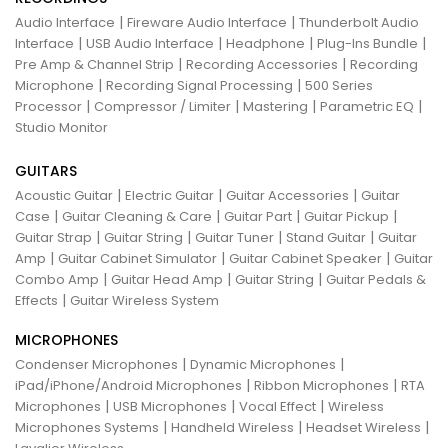
|
|
Audio Interface
Fireware Audio Interface
Thunderbolt Audio
|
|
|
|
Interface
USB Audio Interface
Headphone
Plug-Ins Bundle
|
|
Pre Amp & Channel Strip
Recording Accessories
Recording
|
|
Microphone
Recording Signal Processing
500 Series
|
|
|
|
Processor
Compressor / Limiter
Mastering
Parametric EQ
Studio Monitor
GUITARS
|
|
|
Acoustic Guitar
Electric Guitar
Guitar Accessories
Guitar
|
|
|
|
Case
Guitar Cleaning & Care
Guitar Part
Guitar Pickup
|
|
|
|
Guitar Strap
Guitar String
Guitar Tuner
Stand Guitar
Guitar
|
|
|
Amp
Guitar Cabinet Simulator
Guitar Cabinet Speaker
Guitar
|
|
|
Combo Amp
Guitar Head Amp
Guitar String
Guitar Pedals &
|
Effects
Guitar Wireless System
MICROPHONES
|
|
Condenser Microphones
Dynamic Microphones
|
|
iPad/iPhone/Android Microphones
Ribbon Microphones
RTA
|
|
|
Microphones
USB Microphones
Vocal Effect
Wireless
|
|
|
Microphones Systems
Handheld Wireless
Headset Wireless