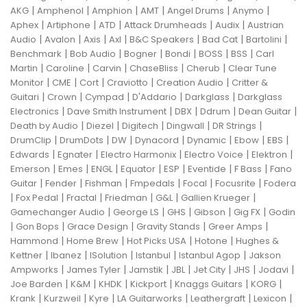
|
|
|
|
|
|
AKG
Amphenol
Amphion
AMT
Angel Drums
Anymo
|
|
|
|
|
Aphex
Artiphone
ATD
Attack Drumheads
Audix
Austrian
|
|
|
|
|
|
|
Audio
Avalon
Axis
Axl
B&C Speakers
Bad Cat
Bartolini
|
|
|
|
|
|
Benchmark
Bob Audio
Bogner
Bondi
BOSS
BSS
Carl
|
|
|
|
|
Martin
Caroline
Carvin
ChaseBliss
Cherub
Clear Tune
|
|
|
|
|
Monitor
CME
Cort
Craviotto
Creation Audio
Critter &
|
|
|
|
|
Guitari
Crown
Cympad
D'Addario
Darkglass
Darkglass
|
|
|
|
|
Electronics
Dave Smith Instrument
DBX
Ddrum
Dean Guitar
|
|
|
|
|
Death by Audio
Diezel
Digitech
Dingwall
DR Strings
|
|
|
|
|
|
|
DrumClip
DrumDots
DW
Dynacord
Dynamic
Ebow
EBS
|
|
|
|
|
Edwards
Egnater
Electro Harmonix
Electro Voice
Elektron
|
|
|
|
|
|
|
Emerson
Emes
ENGL
Equator
ESP
Eventide
F Bass
Fano
|
|
|
|
|
|
Guitar
Fender
Fishman
Fmpedals
Focal
Focusrite
Fodera
|
|
|
|
|
|
Fox Pedal
Fractal
Friedman
G&L
Gallien Krueger
|
|
|
|
|
Gamechanger Audio
George LS
GHS
Gibson
Gig FX
Godin
|
|
|
|
|
Gon Bops
Grace Design
Gravity Stands
Greer Amps
|
|
|
|
Hammond
Home Brew
Hot Picks USA
Hotone
Hughes &
|
|
|
|
|
Kettner
Ibanez
ISolution
Istanbul
Istanbul Agop
Jakson
|
|
|
|
|
|
|
Ampworks
James Tyler
Jamstik
JBL
Jet City
JHS
Jodavi
|
|
|
|
|
|
Joe Barden
K&M
KHDK
Kickport
Knaggs Guitars
KORG
|
|
|
|
|
|
Krank
Kurzweil
Kyre
LA Guitarworks
Leathergraft
Lexicon