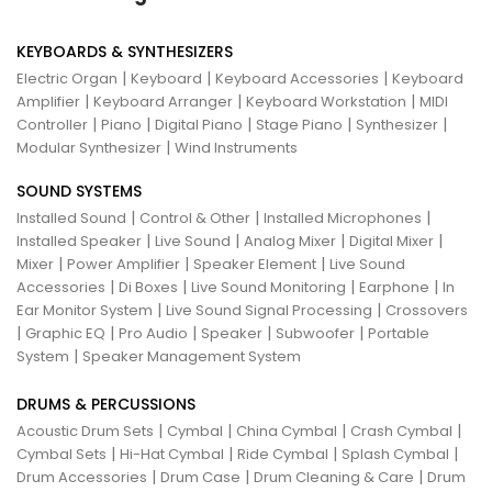
KEYBOARDS & SYNTHESIZERS
|
|
|
Electric Organ
Keyboard
Keyboard Accessories
Keyboard
|
|
|
Amplifier
Keyboard Arranger
Keyboard Workstation
MIDI
|
|
|
|
|
Controller
Piano
Digital Piano
Stage Piano
Synthesizer
|
Modular Synthesizer
Wind Instruments
SOUND SYSTEMS
|
|
|
Installed Sound
Control & Other
Installed Microphones
|
|
|
|
Installed Speaker
Live Sound
Analog Mixer
Digital Mixer
|
|
|
Mixer
Power Amplifier
Speaker Element
Live Sound
|
|
|
|
Accessories
Di Boxes
Live Sound Monitoring
Earphone
In
|
|
Ear Monitor System
Live Sound Signal Processing
Crossovers
|
|
|
|
|
Graphic EQ
Pro Audio
Speaker
Subwoofer
Portable
|
System
Speaker Management System
DRUMS & PERCUSSIONS
|
|
|
|
Acoustic Drum Sets
Cymbal
China Cymbal
Crash Cymbal
|
|
|
|
Cymbal Sets
Hi-Hat Cymbal
Ride Cymbal
Splash Cymbal
|
|
|
Drum Accessories
Drum Case
Drum Cleaning & Care
Drum