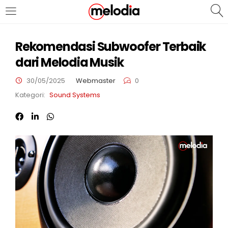
MASUK
DAFTAR
Rekomendasi Subwoofer Terbaik
dari Melodia Musik
30/05/2025
Webmaster
0
Kategori:
Sound Systems
Selalu Ingat Saya
Masuk
Lupa Password Anda?
Atau
Masuk/Daftar dengan Google