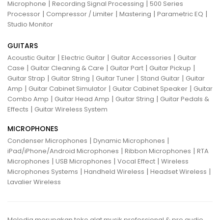
|
|
Microphone
Recording Signal Processing
500 Series
|
|
|
|
Processor
Compressor / Limiter
Mastering
Parametric EQ
Studio Monitor
GUITARS
|
|
|
Acoustic Guitar
Electric Guitar
Guitar Accessories
Guitar
|
|
|
|
Case
Guitar Cleaning & Care
Guitar Part
Guitar Pickup
|
|
|
|
Guitar Strap
Guitar String
Guitar Tuner
Stand Guitar
Guitar
|
|
|
Amp
Guitar Cabinet Simulator
Guitar Cabinet Speaker
Guitar
|
|
|
Combo Amp
Guitar Head Amp
Guitar String
Guitar Pedals &
|
Effects
Guitar Wireless System
MICROPHONES
|
|
Condenser Microphones
Dynamic Microphones
|
|
iPad/iPhone/Android Microphones
Ribbon Microphones
RTA
|
|
|
Microphones
USB Microphones
Vocal Effect
Wireless
|
|
|
Microphones Systems
Handheld Wireless
Headset Wireless
Lavalier Wireless
Melodia merupakan toko alat musik professional & pro audio