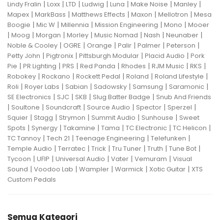
|
|
|
|
|
|
|
Lindy Fralin
Loxx
LTD
Ludwig
Luna
Make Noise
Manley
|
|
|
|
|
Mapex
MarkBass
Matthews Effects
Maxon
Mellotron
Mesa
|
|
|
|
|
Boogie
Mic W
Millennia
Mission Engineering
Mono
Mooer
|
|
|
|
|
|
|
Moog
Morgan
Morley
Music Nomad
Nash
Neunaber
|
|
|
|
|
|
Noble & Cooley
OGRE
Orange
Palir
Palmer
Peterson
|
|
|
|
Petty John
Pigtronix
Pittsburgh Modular
Placid Audio
Pork
|
|
|
|
|
|
|
Pie
PR Lighting
PRS
Red Panda
Rhodes
RJM Music
RKS
|
|
|
|
|
Robokey
Rockano
Rockett Pedal
Roland
Roland Lifestyle
|
|
|
|
|
|
Roli
Royer Labs
Sabian
Sadowsky
Samsung
Saramonic
|
|
|
|
SE Electronics
SJC
SKB
Slug Batter Badge
Snub And Friends
|
|
|
|
|
|
Soultone
Soundcraft
Source Audio
Spector
Sperzel
|
|
|
|
|
Squier
Stagg
Strymon
Summit Audio
Sunhouse
Sweet
|
|
|
|
|
|
Spots
Synergy
Takamine
Tama
TC Electronic
TC Helicon
|
|
|
|
TC Tannoy
Tech 21
Teenage Engineering
Telefunken
|
|
|
|
|
|
Temple Audio
Terratec
Trick
Tru Tuner
Truth
Tune Bot
|
|
|
|
|
Tycoon
UFIP
Universal Audio
Vater
Vemuram
Visual
|
|
|
|
|
Sound
Voodoo Lab
Wampler
Warmick
Xotic Guitar
XTS
Custom Pedals
Semua Kategori