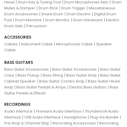
|
|
|
Head
Drum Key & Tuning Tool
Drum Microphones Sets
Drum
|
|
|
Mutes & Damper
Drum Stick
Drum Trigger
Miscellaneous
|
|
|
Drum Accessories
Snare Drum
Drum Electric
Digital Drum
|
|
|
|
Pad
Drum Machine
Drum Monitor
Drum Hardware
Electric
|
Drum Sets
Percussion
ACCESSORIES
|
|
|
Cables
Instrument Cable
Microphones Cable
Speaker
Cable
BASS GUITARS
|
|
Bass Guitar Accessories
Bass Guitar Accessories
Bass Guitar
|
|
|
|
Case
Bass Pickup
Bass String
Bass Guitar Amp
Bass Guitar
|
|
Cabinet Speaker
Bass Guitar Combo Amp
Bass Guitar Head
|
|
|
Amp
Bass Guitar Pedals & Amps
Electric Bass Guitars
Bass
Guitar Pedals & Effects
RECORDINGS
|
|
Audio Interface
Fireware Audio Interface
Thunderbolt Audio
|
|
|
|
Interface
USB Audio Interface
Headphone
Plug-Ins Bundle
|
|
Pre Amp & Channel Strip
Recording Accessories
Recording