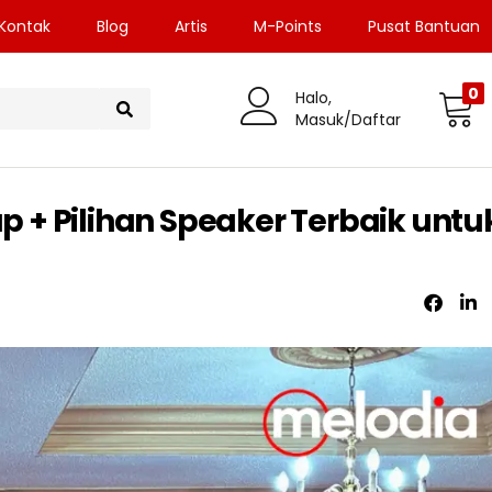
Kontak
Blog
Artis
M-Points
Pusat Bantuan
0
Halo,
Masuk/Daftar
+ Pilihan Speaker Terbaik untu