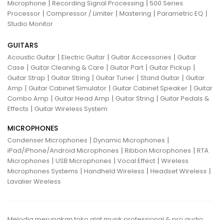
|
|
Microphone
Recording Signal Processing
500 Series
|
|
|
|
Processor
Compressor / Limiter
Mastering
Parametric EQ
Studio Monitor
GUITARS
|
|
|
Acoustic Guitar
Electric Guitar
Guitar Accessories
Guitar
|
|
|
|
Case
Guitar Cleaning & Care
Guitar Part
Guitar Pickup
|
|
|
|
Guitar Strap
Guitar String
Guitar Tuner
Stand Guitar
Guitar
|
|
|
Amp
Guitar Cabinet Simulator
Guitar Cabinet Speaker
Guitar
|
|
|
Combo Amp
Guitar Head Amp
Guitar String
Guitar Pedals &
|
Effects
Guitar Wireless System
MICROPHONES
|
|
Condenser Microphones
Dynamic Microphones
|
|
iPad/iPhone/Android Microphones
Ribbon Microphones
RTA
|
|
|
Microphones
USB Microphones
Vocal Effect
Wireless
|
|
|
Microphones Systems
Handheld Wireless
Headset Wireless
Lavalier Wireless
Melodia merupakan toko alat musik professional & pro audio