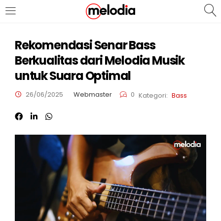
MASUK
DAFTAR
Rekomendasi Senar Bass
Berkualitas dari Melodia Musik
untuk Suara Optimal
26/06/2025
Webmaster
0
Kategori:
Bass
Selalu Ingat Saya
Masuk
Lupa Password Anda?
Atau
Masuk/Daftar dengan Google