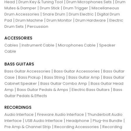
|
|
|
Head
Drum Key & Tuning Tool
Drum Microphones Sets
Drum
|
|
|
Mutes & Damper
Drum Stick
Drum Trigger
Miscellaneous
|
|
|
Drum Accessories
Snare Drum
Drum Electric
Digital Drum
|
|
|
|
Pad
Drum Machine
Drum Monitor
Drum Hardware
Electric
|
Drum Sets
Percussion
ACCESSORIES
|
|
|
Cables
Instrument Cable
Microphones Cable
Speaker
Cable
BASS GUITARS
|
|
Bass Guitar Accessories
Bass Guitar Accessories
Bass Guitar
|
|
|
|
Case
Bass Pickup
Bass String
Bass Guitar Amp
Bass Guitar
|
|
Cabinet Speaker
Bass Guitar Combo Amp
Bass Guitar Head
|
|
|
Amp
Bass Guitar Pedals & Amps
Electric Bass Guitars
Bass
Guitar Pedals & Effects
RECORDINGS
|
|
Audio Interface
Fireware Audio Interface
Thunderbolt Audio
|
|
|
|
Interface
USB Audio Interface
Headphone
Plug-Ins Bundle
|
|
Pre Amp & Channel Strip
Recording Accessories
Recording