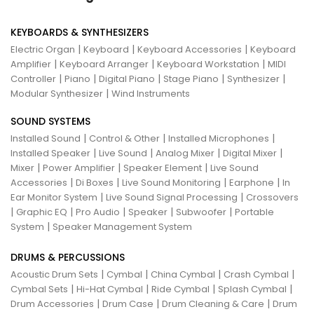
KEYBOARDS & SYNTHESIZERS
|
|
|
Electric Organ
Keyboard
Keyboard Accessories
Keyboard
|
|
|
Amplifier
Keyboard Arranger
Keyboard Workstation
MIDI
|
|
|
|
|
Controller
Piano
Digital Piano
Stage Piano
Synthesizer
|
Modular Synthesizer
Wind Instruments
SOUND SYSTEMS
|
|
|
Installed Sound
Control & Other
Installed Microphones
|
|
|
|
Installed Speaker
Live Sound
Analog Mixer
Digital Mixer
|
|
|
Mixer
Power Amplifier
Speaker Element
Live Sound
|
|
|
|
Accessories
Di Boxes
Live Sound Monitoring
Earphone
In
|
|
Ear Monitor System
Live Sound Signal Processing
Crossovers
|
|
|
|
|
Graphic EQ
Pro Audio
Speaker
Subwoofer
Portable
|
System
Speaker Management System
DRUMS & PERCUSSIONS
|
|
|
|
Acoustic Drum Sets
Cymbal
China Cymbal
Crash Cymbal
|
|
|
|
Cymbal Sets
Hi-Hat Cymbal
Ride Cymbal
Splash Cymbal
|
|
|
Drum Accessories
Drum Case
Drum Cleaning & Care
Drum