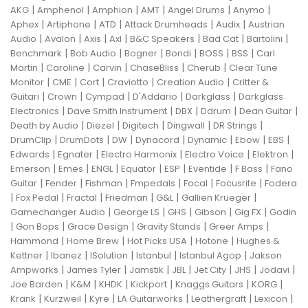
|
|
|
|
|
|
AKG
Amphenol
Amphion
AMT
Angel Drums
Anymo
|
|
|
|
|
Aphex
Artiphone
ATD
Attack Drumheads
Audix
Austrian
|
|
|
|
|
|
|
Audio
Avalon
Axis
Axl
B&C Speakers
Bad Cat
Bartolini
|
|
|
|
|
|
Benchmark
Bob Audio
Bogner
Bondi
BOSS
BSS
Carl
|
|
|
|
|
Martin
Caroline
Carvin
ChaseBliss
Cherub
Clear Tune
|
|
|
|
|
Monitor
CME
Cort
Craviotto
Creation Audio
Critter &
|
|
|
|
|
Guitari
Crown
Cympad
D'Addario
Darkglass
Darkglass
|
|
|
|
|
Electronics
Dave Smith Instrument
DBX
Ddrum
Dean Guitar
|
|
|
|
|
Death by Audio
Diezel
Digitech
Dingwall
DR Strings
|
|
|
|
|
|
|
DrumClip
DrumDots
DW
Dynacord
Dynamic
Ebow
EBS
|
|
|
|
|
Edwards
Egnater
Electro Harmonix
Electro Voice
Elektron
|
|
|
|
|
|
|
Emerson
Emes
ENGL
Equator
ESP
Eventide
F Bass
Fano
|
|
|
|
|
|
Guitar
Fender
Fishman
Fmpedals
Focal
Focusrite
Fodera
|
|
|
|
|
|
Fox Pedal
Fractal
Friedman
G&L
Gallien Krueger
|
|
|
|
|
Gamechanger Audio
George LS
GHS
Gibson
Gig FX
Godin
|
|
|
|
|
Gon Bops
Grace Design
Gravity Stands
Greer Amps
|
|
|
|
Hammond
Home Brew
Hot Picks USA
Hotone
Hughes &
|
|
|
|
|
Kettner
Ibanez
ISolution
Istanbul
Istanbul Agop
Jakson
|
|
|
|
|
|
|
Ampworks
James Tyler
Jamstik
JBL
Jet City
JHS
Jodavi
|
|
|
|
|
|
Joe Barden
K&M
KHDK
Kickport
Knaggs Guitars
KORG
|
|
|
|
|
|
Krank
Kurzweil
Kyre
LA Guitarworks
Leathergraft
Lexicon