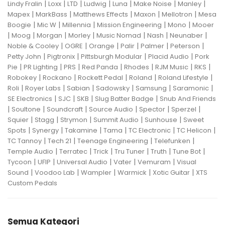
|
|
|
|
|
|
|
Lindy Fralin
Loxx
LTD
Ludwig
Luna
Make Noise
Manley
|
|
|
|
|
Mapex
MarkBass
Matthews Effects
Maxon
Mellotron
Mesa
|
|
|
|
|
Boogie
Mic W
Millennia
Mission Engineering
Mono
Mooer
|
|
|
|
|
|
|
Moog
Morgan
Morley
Music Nomad
Nash
Neunaber
|
|
|
|
|
|
Noble & Cooley
OGRE
Orange
Palir
Palmer
Peterson
|
|
|
|
Petty John
Pigtronix
Pittsburgh Modular
Placid Audio
Pork
|
|
|
|
|
|
|
Pie
PR Lighting
PRS
Red Panda
Rhodes
RJM Music
RKS
|
|
|
|
|
Robokey
Rockano
Rockett Pedal
Roland
Roland Lifestyle
|
|
|
|
|
|
Roli
Royer Labs
Sabian
Sadowsky
Samsung
Saramonic
|
|
|
|
SE Electronics
SJC
SKB
Slug Batter Badge
Snub And Friends
|
|
|
|
|
|
Soultone
Soundcraft
Source Audio
Spector
Sperzel
|
|
|
|
|
Squier
Stagg
Strymon
Summit Audio
Sunhouse
Sweet
|
|
|
|
|
|
Spots
Synergy
Takamine
Tama
TC Electronic
TC Helicon
|
|
|
|
TC Tannoy
Tech 21
Teenage Engineering
Telefunken
|
|
|
|
|
|
Temple Audio
Terratec
Trick
Tru Tuner
Truth
Tune Bot
|
|
|
|
|
Tycoon
UFIP
Universal Audio
Vater
Vemuram
Visual
|
|
|
|
|
Sound
Voodoo Lab
Wampler
Warmick
Xotic Guitar
XTS
Custom Pedals
Semua Kategori