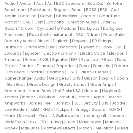
|
|
|
|
|
|
|
Audio
Avalon
Axis
Axl
B&C Speakers
Bad Cat
Bartolini
|
|
|
|
|
|
Benchmark
Bob Audio
Bogner
Bondi
BOSS
BSS
Carl
|
|
|
|
|
Martin
Caroline
Carvin
ChaseBliss
Cherub
Clear Tune
|
|
|
|
|
Monitor
CME
Cort
Craviotto
Creation Audio
Critter &
|
|
|
|
|
Guitari
Crown
Cympad
D'Addario
Darkglass
Darkglass
|
|
|
|
|
Electronics
Dave Smith Instrument
DBX
Ddrum
Dean Guitar
|
|
|
|
|
Death by Audio
Diezel
Digitech
Dingwall
DR Strings
|
|
|
|
|
|
|
DrumClip
DrumDots
DW
Dynacord
Dynamic
Ebow
EBS
|
|
|
|
|
Edwards
Egnater
Electro Harmonix
Electro Voice
Elektron
|
|
|
|
|
|
|
Emerson
Emes
ENGL
Equator
ESP
Eventide
F Bass
Fano
|
|
|
|
|
|
Guitar
Fender
Fishman
Fmpedals
Focal
Focusrite
Fodera
|
|
|
|
|
|
Fox Pedal
Fractal
Friedman
G&L
Gallien Krueger
|
|
|
|
|
Gamechanger Audio
George LS
GHS
Gibson
Gig FX
Godin
|
|
|
|
|
Gon Bops
Grace Design
Gravity Stands
Greer Amps
|
|
|
|
Hammond
Home Brew
Hot Picks USA
Hotone
Hughes &
|
|
|
|
|
Kettner
Ibanez
ISolution
Istanbul
Istanbul Agop
Jakson
|
|
|
|
|
|
|
Ampworks
James Tyler
Jamstik
JBL
Jet City
JHS
Jodavi
|
|
|
|
|
|
Joe Barden
K&M
KHDK
Kickport
Knaggs Guitars
KORG
|
|
|
|
|
|
Krank
Kurzweil
Kyre
LA Guitarworks
Leathergraft
Lexicon
|
|
|
|
|
|
|
Lindy Fralin
Loxx
LTD
Ludwig
Luna
Make Noise
Manley
|
|
|
|
|
Mapex
MarkBass
Matthews Effects
Maxon
Mellotron
Mesa