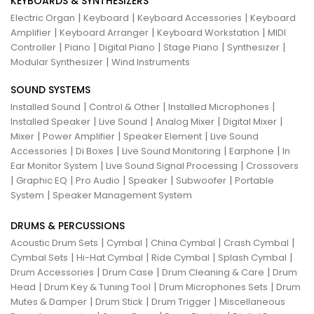
KEYBOARDS & SYNTHESIZERS
|
|
|
Electric Organ
Keyboard
Keyboard Accessories
Keyboard
|
|
|
Amplifier
Keyboard Arranger
Keyboard Workstation
MIDI
|
|
|
|
|
Controller
Piano
Digital Piano
Stage Piano
Synthesizer
|
Modular Synthesizer
Wind Instruments
SOUND SYSTEMS
|
|
|
Installed Sound
Control & Other
Installed Microphones
|
|
|
|
Installed Speaker
Live Sound
Analog Mixer
Digital Mixer
|
|
|
Mixer
Power Amplifier
Speaker Element
Live Sound
|
|
|
|
Accessories
Di Boxes
Live Sound Monitoring
Earphone
In
|
|
Ear Monitor System
Live Sound Signal Processing
Crossovers
|
|
|
|
|
Graphic EQ
Pro Audio
Speaker
Subwoofer
Portable
|
System
Speaker Management System
DRUMS & PERCUSSIONS
|
|
|
|
Acoustic Drum Sets
Cymbal
China Cymbal
Crash Cymbal
|
|
|
|
Cymbal Sets
Hi-Hat Cymbal
Ride Cymbal
Splash Cymbal
|
|
|
Drum Accessories
Drum Case
Drum Cleaning & Care
Drum
|
|
|
Head
Drum Key & Tuning Tool
Drum Microphones Sets
Drum
|
|
|
Mutes & Damper
Drum Stick
Drum Trigger
Miscellaneous