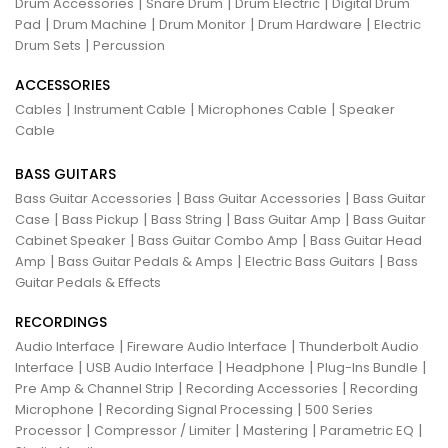
|
|
|
Drum Accessories
Snare Drum
Drum Electric
Digital Drum
|
|
|
|
Pad
Drum Machine
Drum Monitor
Drum Hardware
Electric
|
Drum Sets
Percussion
ACCESSORIES
|
|
|
Cables
Instrument Cable
Microphones Cable
Speaker
Cable
BASS GUITARS
|
|
Bass Guitar Accessories
Bass Guitar Accessories
Bass Guitar
|
|
|
|
Case
Bass Pickup
Bass String
Bass Guitar Amp
Bass Guitar
|
|
Cabinet Speaker
Bass Guitar Combo Amp
Bass Guitar Head
|
|
|
Amp
Bass Guitar Pedals & Amps
Electric Bass Guitars
Bass
Guitar Pedals & Effects
RECORDINGS
|
|
Audio Interface
Fireware Audio Interface
Thunderbolt Audio
|
|
|
|
Interface
USB Audio Interface
Headphone
Plug-Ins Bundle
|
|
Pre Amp & Channel Strip
Recording Accessories
Recording
|
|
Microphone
Recording Signal Processing
500 Series
|
|
|
|
Processor
Compressor / Limiter
Mastering
Parametric EQ