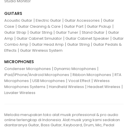
Studio Monitor
GUITARS
|
|
|
Acoustic Guitar
Electric Guitar
Guitar Accessories
Guitar
|
|
|
|
Case
Guitar Cleaning & Care
Guitar Part
Guitar Pickup
|
|
|
|
Guitar Strap
Guitar String
Guitar Tuner
Stand Guitar
Guitar
|
|
|
Amp
Guitar Cabinet Simulator
Guitar Cabinet Speaker
Guitar
|
|
|
Combo Amp
Guitar Head Amp
Guitar String
Guitar Pedals &
|
Effects
Guitar Wireless System
MICROPHONES
|
|
Condenser Microphones
Dynamic Microphones
|
|
iPad/iPhone/Android Microphones
Ribbon Microphones
RTA
|
|
|
Microphones
USB Microphones
Vocal Effect
Wireless
|
|
|
Microphones Systems
Handheld Wireless
Headset Wireless
Lavalier Wireless
Melodia merupakan toko alat musik professional & pro audio
online terlengkap di Indonesia. Alat musik yang kami sediakan
diantaranya Guitar, Bass Guitar, Keyboard, Drum, Mic, Pedal