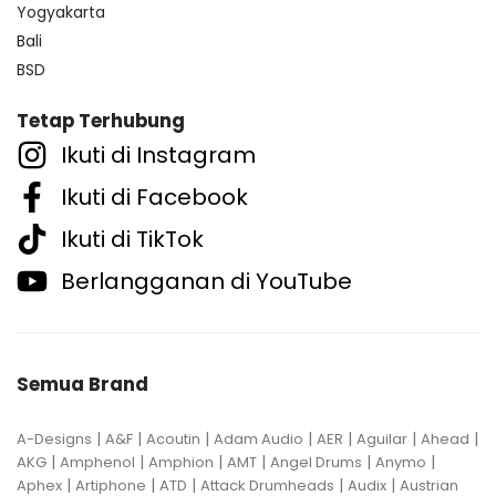
Yogyakarta
Bali
BSD
Tetap Terhubung
Ikuti di Instagram
Ikuti di Facebook
Ikuti di TikTok
Berlangganan di YouTube
Semua Brand
|
|
|
|
|
|
|
A-Designs
A&F
Acoutin
Adam Audio
AER
Aguilar
Ahead
|
|
|
|
|
|
AKG
Amphenol
Amphion
AMT
Angel Drums
Anymo
|
|
|
|
|
Aphex
Artiphone
ATD
Attack Drumheads
Audix
Austrian