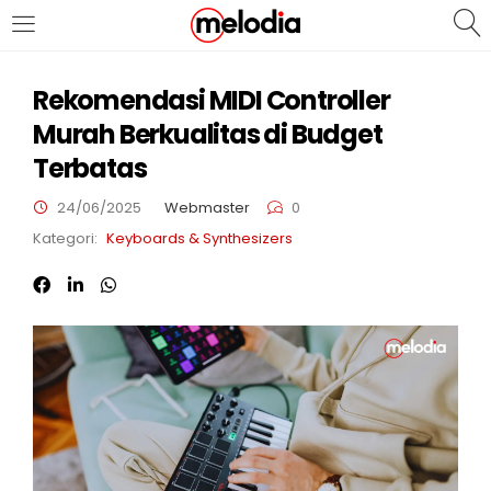
MASUK
DAFTAR
Rekomendasi MIDI Controller
Murah Berkualitas di Budget
Terbatas
24/06/2025
Webmaster
0
Kategori:
Keyboards & Synthesizers
Selalu Ingat Saya
Masuk
Lupa Password Anda?
Atau
Masuk/Daftar dengan Google