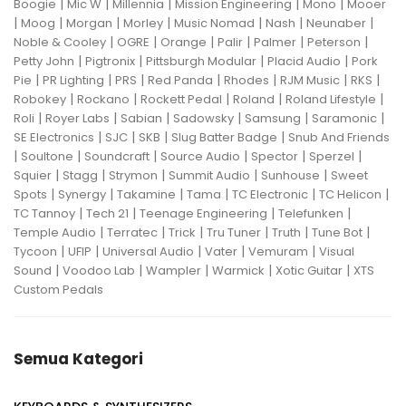
|
|
|
|
|
Boogie
Mic W
Millennia
Mission Engineering
Mono
Mooer
|
|
|
|
|
|
|
Moog
Morgan
Morley
Music Nomad
Nash
Neunaber
|
|
|
|
|
|
Noble & Cooley
OGRE
Orange
Palir
Palmer
Peterson
|
|
|
|
Petty John
Pigtronix
Pittsburgh Modular
Placid Audio
Pork
|
|
|
|
|
|
|
Pie
PR Lighting
PRS
Red Panda
Rhodes
RJM Music
RKS
|
|
|
|
|
Robokey
Rockano
Rockett Pedal
Roland
Roland Lifestyle
|
|
|
|
|
|
Roli
Royer Labs
Sabian
Sadowsky
Samsung
Saramonic
|
|
|
|
SE Electronics
SJC
SKB
Slug Batter Badge
Snub And Friends
|
|
|
|
|
|
Soultone
Soundcraft
Source Audio
Spector
Sperzel
|
|
|
|
|
Squier
Stagg
Strymon
Summit Audio
Sunhouse
Sweet
|
|
|
|
|
|
Spots
Synergy
Takamine
Tama
TC Electronic
TC Helicon
|
|
|
|
TC Tannoy
Tech 21
Teenage Engineering
Telefunken
|
|
|
|
|
|
Temple Audio
Terratec
Trick
Tru Tuner
Truth
Tune Bot
|
|
|
|
|
Tycoon
UFIP
Universal Audio
Vater
Vemuram
Visual
|
|
|
|
|
Sound
Voodoo Lab
Wampler
Warmick
Xotic Guitar
XTS
Custom Pedals
Semua Kategori