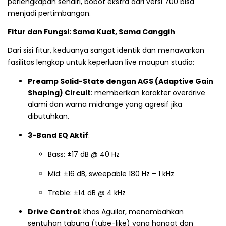
perlengkapan sendiri, bobot ekstra dari versi 700 bisa
menjadi pertimbangan.
Fitur dan Fungsi: Sama Kuat, Sama Canggih
Dari sisi fitur, keduanya sangat identik dan menawarkan
fasilitas lengkap untuk keperluan live maupun studio:
Preamp Solid-State dengan AGS (Adaptive Gain
Shaping) Circuit
: memberikan karakter overdrive
alami dan warna midrange yang agresif jika
dibutuhkan.
3-Band EQ Aktif
:
Bass: ±17 dB @ 40 Hz
Mid: ±16 dB, sweepable 180 Hz – 1 kHz
Treble: ±14 dB @ 4 kHz
Drive Control
: khas Aguilar, menambahkan
sentuhan tabung (tube-like) yang hangat dan