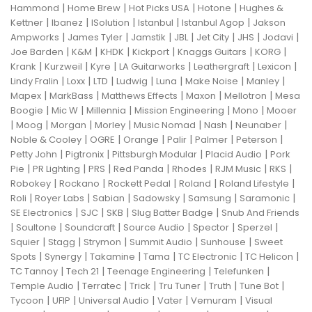
|
|
|
|
Hammond
Home Brew
Hot Picks USA
Hotone
Hughes &
|
|
|
|
|
Kettner
Ibanez
ISolution
Istanbul
Istanbul Agop
Jakson
|
|
|
|
|
|
|
Ampworks
James Tyler
Jamstik
JBL
Jet City
JHS
Jodavi
|
|
|
|
|
|
Joe Barden
K&M
KHDK
Kickport
Knaggs Guitars
KORG
|
|
|
|
|
|
Krank
Kurzweil
Kyre
LA Guitarworks
Leathergraft
Lexicon
|
|
|
|
|
|
|
Lindy Fralin
Loxx
LTD
Ludwig
Luna
Make Noise
Manley
|
|
|
|
|
Mapex
MarkBass
Matthews Effects
Maxon
Mellotron
Mesa
|
|
|
|
|
Boogie
Mic W
Millennia
Mission Engineering
Mono
Mooer
|
|
|
|
|
|
|
Moog
Morgan
Morley
Music Nomad
Nash
Neunaber
|
|
|
|
|
|
Noble & Cooley
OGRE
Orange
Palir
Palmer
Peterson
|
|
|
|
Petty John
Pigtronix
Pittsburgh Modular
Placid Audio
Pork
|
|
|
|
|
|
|
Pie
PR Lighting
PRS
Red Panda
Rhodes
RJM Music
RKS
|
|
|
|
|
Robokey
Rockano
Rockett Pedal
Roland
Roland Lifestyle
|
|
|
|
|
|
Roli
Royer Labs
Sabian
Sadowsky
Samsung
Saramonic
|
|
|
|
SE Electronics
SJC
SKB
Slug Batter Badge
Snub And Friends
|
|
|
|
|
|
Soultone
Soundcraft
Source Audio
Spector
Sperzel
|
|
|
|
|
Squier
Stagg
Strymon
Summit Audio
Sunhouse
Sweet
|
|
|
|
|
|
Spots
Synergy
Takamine
Tama
TC Electronic
TC Helicon
|
|
|
|
TC Tannoy
Tech 21
Teenage Engineering
Telefunken
|
|
|
|
|
|
Temple Audio
Terratec
Trick
Tru Tuner
Truth
Tune Bot
|
|
|
|
|
Tycoon
UFIP
Universal Audio
Vater
Vemuram
Visual