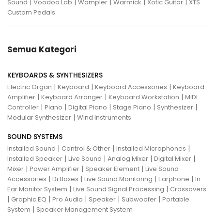
|
|
|
|
|
Sound
Voodoo Lab
Wampler
Warmick
Xotic Guitar
XTS
Custom Pedals
Semua Kategori
KEYBOARDS & SYNTHESIZERS
|
|
|
Electric Organ
Keyboard
Keyboard Accessories
Keyboard
|
|
|
Amplifier
Keyboard Arranger
Keyboard Workstation
MIDI
|
|
|
|
|
Controller
Piano
Digital Piano
Stage Piano
Synthesizer
|
Modular Synthesizer
Wind Instruments
SOUND SYSTEMS
|
|
|
Installed Sound
Control & Other
Installed Microphones
|
|
|
|
Installed Speaker
Live Sound
Analog Mixer
Digital Mixer
|
|
|
Mixer
Power Amplifier
Speaker Element
Live Sound
|
|
|
|
Accessories
Di Boxes
Live Sound Monitoring
Earphone
In
|
|
Ear Monitor System
Live Sound Signal Processing
Crossovers
|
|
|
|
|
Graphic EQ
Pro Audio
Speaker
Subwoofer
Portable
|
System
Speaker Management System