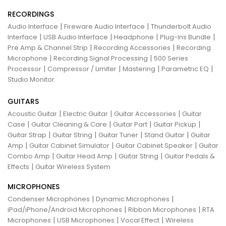
RECORDINGS
|
|
Audio Interface
Fireware Audio Interface
Thunderbolt Audio
|
|
|
|
Interface
USB Audio Interface
Headphone
Plug-Ins Bundle
|
|
Pre Amp & Channel Strip
Recording Accessories
Recording
|
|
Microphone
Recording Signal Processing
500 Series
|
|
|
|
Processor
Compressor / Limiter
Mastering
Parametric EQ
Studio Monitor
GUITARS
|
|
|
Acoustic Guitar
Electric Guitar
Guitar Accessories
Guitar
|
|
|
|
Case
Guitar Cleaning & Care
Guitar Part
Guitar Pickup
|
|
|
|
Guitar Strap
Guitar String
Guitar Tuner
Stand Guitar
Guitar
|
|
|
Amp
Guitar Cabinet Simulator
Guitar Cabinet Speaker
Guitar
|
|
|
Combo Amp
Guitar Head Amp
Guitar String
Guitar Pedals &
|
Effects
Guitar Wireless System
MICROPHONES
|
|
Condenser Microphones
Dynamic Microphones
|
|
iPad/iPhone/Android Microphones
Ribbon Microphones
RTA
|
|
|
Microphones
USB Microphones
Vocal Effect
Wireless