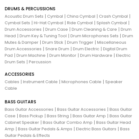
DRUMS & PERCUSSIONS
|
|
|
|
Acoustic Drum Sets
Cymbal
China Cymbal
Crash Cymbal
|
|
|
|
Cymbal Sets
Hi-Hat Cymbal
Ride Cymbal
Splash Cymbal
|
|
|
Drum Accessories
Drum Case
Drum Cleaning & Care
Drum
|
|
|
Head
Drum Key & Tuning Tool
Drum Microphones Sets
Drum
|
|
|
Mutes & Damper
Drum Stick
Drum Trigger
Miscellaneous
|
|
|
Drum Accessories
Snare Drum
Drum Electric
Digital Drum
|
|
|
|
Pad
Drum Machine
Drum Monitor
Drum Hardware
Electric
|
Drum Sets
Percussion
ACCESSORIES
|
|
|
Cables
Instrument Cable
Microphones Cable
Speaker
Cable
BASS GUITARS
|
|
Bass Guitar Accessories
Bass Guitar Accessories
Bass Guitar
|
|
|
|
Case
Bass Pickup
Bass String
Bass Guitar Amp
Bass Guitar
|
|
Cabinet Speaker
Bass Guitar Combo Amp
Bass Guitar Head
|
|
|
Amp
Bass Guitar Pedals & Amps
Electric Bass Guitars
Bass
Guitar Pedals & Effects