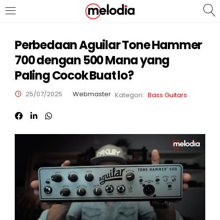
MASUK
DAFTAR
Perbedaan Aguilar Tone Hammer
700 dengan 500 Mana yang
Paling Cocok Buat lo?
25/07/2025
Webmaster
Kategori:
Bass Guitars
Selalu Ingat Saya
Masuk
Lupa Password Anda?
Atau
Masuk/Daftar dengan Google