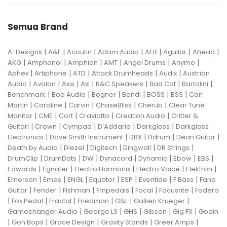
Semua Brand
|
|
|
|
|
|
|
A-Designs
A&F
Acoutin
Adam Audio
AER
Aguilar
Ahead
|
|
|
|
|
|
AKG
Amphenol
Amphion
AMT
Angel Drums
Anymo
|
|
|
|
|
Aphex
Artiphone
ATD
Attack Drumheads
Audix
Austrian
|
|
|
|
|
|
|
Audio
Avalon
Axis
Axl
B&C Speakers
Bad Cat
Bartolini
|
|
|
|
|
|
Benchmark
Bob Audio
Bogner
Bondi
BOSS
BSS
Carl
|
|
|
|
|
Martin
Caroline
Carvin
ChaseBliss
Cherub
Clear Tune
|
|
|
|
|
Monitor
CME
Cort
Craviotto
Creation Audio
Critter &
|
|
|
|
|
Guitari
Crown
Cympad
D'Addario
Darkglass
Darkglass
|
|
|
|
|
Electronics
Dave Smith Instrument
DBX
Ddrum
Dean Guitar
|
|
|
|
|
Death by Audio
Diezel
Digitech
Dingwall
DR Strings
|
|
|
|
|
|
|
DrumClip
DrumDots
DW
Dynacord
Dynamic
Ebow
EBS
|
|
|
|
|
Edwards
Egnater
Electro Harmonix
Electro Voice
Elektron
|
|
|
|
|
|
|
Emerson
Emes
ENGL
Equator
ESP
Eventide
F Bass
Fano
|
|
|
|
|
|
Guitar
Fender
Fishman
Fmpedals
Focal
Focusrite
Fodera
|
|
|
|
|
|
Fox Pedal
Fractal
Friedman
G&L
Gallien Krueger
|
|
|
|
|
Gamechanger Audio
George LS
GHS
Gibson
Gig FX
Godin
|
|
|
|
|
Gon Bops
Grace Design
Gravity Stands
Greer Amps