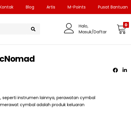
Kontak
Blog
Artis
M-Points
Pusat Bantuan
0
Halo,
Masuk/Daftar
sicNomad
, seperti instrumen lainnya, perawatan cymbal
uk merawat cymbal adalah produk keluaran