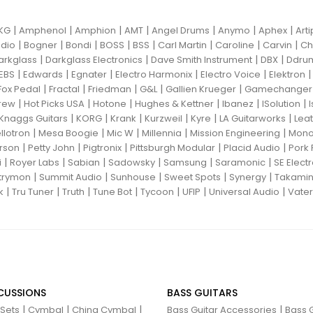
|
|
|
|
|
|
|
KG
Amphenol
Amphion
AMT
Angel Drums
Anymo
Aphex
Art
|
|
|
|
|
|
|
|
dio
Bogner
Bondi
BOSS
BSS
Carl Martin
Caroline
Carvin
Ch
|
|
|
|
arkglass
Darkglass Electronics
Dave Smith Instrument
DBX
Ddru
|
|
|
|
|
EBS
Edwards
Egnater
Electro Harmonix
Electro Voice
Elektron
|
|
|
|
|
Fox Pedal
Fractal
Friedman
G&L
Gallien Krueger
Gamechanger 
|
|
|
|
|
|
rew
Hot Picks USA
Hotone
Hughes & Kettner
Ibanez
ISolution
|
|
|
|
|
|
Knaggs Guitars
KORG
Krank
Kurzweil
Kyre
LA Guitarworks
Leat
|
|
|
|
|
llotron
Mesa Boogie
Mic W
Millennia
Mission Engineering
Mon
|
|
|
|
|
rson
Petty John
Pigtronix
Pittsburgh Modular
Placid Audio
Pork 
|
|
|
|
|
|
i
Royer Labs
Sabian
Sadowsky
Samsung
Saramonic
SE Elect
|
|
|
|
|
trymon
Summit Audio
Sunhouse
Sweet Spots
Synergy
Takami
|
|
|
|
|
|
|
k
Tru Tuner
Truth
Tune Bot
Tycoon
UFIP
Universal Audio
Vater
CUSSIONS
BASS GUITARS
|
|
|
|
 Sets
Cymbal
China Cymbal
Bass Guitar Accessories
Bass G