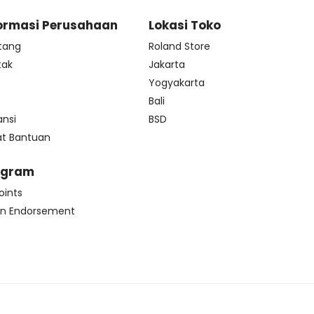
ormasi Perusahaan
Lokasi Toko
tang
Roland Store
tak
Jakarta
s
Yogyakarta
Bali
ansi
BSD
at Bantuan
ogram
oints
n Endorsement