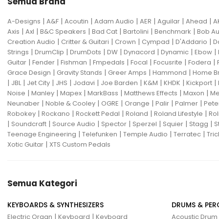
Semua Brand
|
|
|
|
|
|
|
A-Designs
A&F
Acoutin
Adam Audio
AER
Aguilar
Ahead
A
|
|
|
|
|
|
Axis
Axl
B&C Speakers
Bad Cat
Bartolini
Benchmark
Bob Au
|
|
|
|
|
Creation Audio
Critter & Guitari
Crown
Cympad
D'Addario
D
|
|
|
|
|
|
|
Strings
DrumClip
DrumDots
DW
Dynacord
Dynamic
Ebow
|
|
|
|
|
|
|
Guitar
Fender
Fishman
Fmpedals
Focal
Focusrite
Fodera
|
|
|
|
Grace Design
Gravity Stands
Greer Amps
Hammond
Home B
|
|
|
|
|
|
|
|
|
JBL
Jet City
JHS
Jodavi
Joe Barden
K&M
KHDK
Kickport
|
|
|
|
|
|
Noise
Manley
Mapex
MarkBass
Matthews Effects
Maxon
Me
|
|
|
|
|
|
Neunaber
Noble & Cooley
OGRE
Orange
Palir
Palmer
Pete
|
|
|
|
|
Robokey
Rockano
Rockett Pedal
Roland
Roland Lifestyle
Rol
|
|
|
|
|
|
|
Soundcraft
Source Audio
Spector
Sperzel
Squier
Stagg
S
|
|
|
|
Teenage Engineering
Telefunken
Temple Audio
Terratec
Tric
|
Xotic Guitar
XTS Custom Pedals
Semua Kategori
KEYBOARDS & SYNTHESIZERS
DRUMS & PER
|
|
Electric Organ
Keyboard
Keyboard
Acoustic Drum