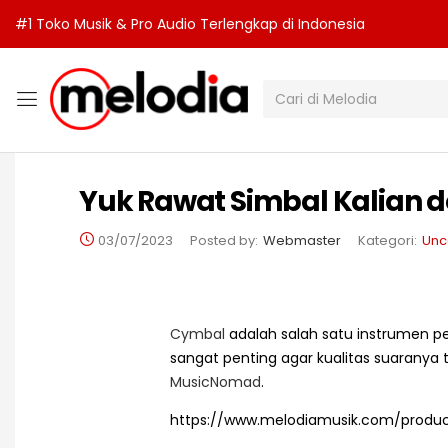
#1 Toko Musik & Pro Audio Terlengkap di Indonesia
Yuk Rawat Simbal Kalian 
03/07/2023
Posted by:
Webmaster
Kategori:
Unc
Cymbal
adalah salah satu instrumen pe
sangat penting agar kualitas suaranya
MusicNomad
.
https://www.melodiamusik.com/produ