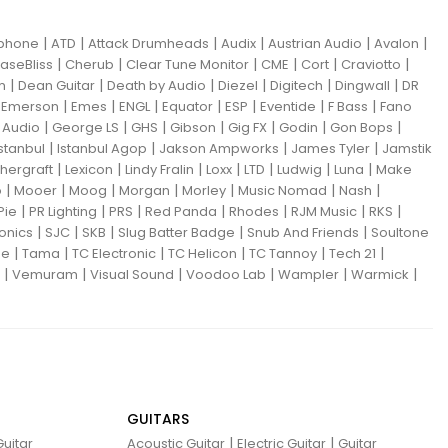
|
|
|
|
|
|
iphone
ATD
Attack Drumheads
Audix
Austrian Audio
Avalon
|
|
|
|
|
|
aseBliss
Cherub
Clear Tune Monitor
CME
Cort
Craviotto
|
|
|
|
|
|
m
Dean Guitar
Death by Audio
Diezel
Digitech
Dingwall
DR
|
|
|
|
|
|
|
|
Emerson
Emes
ENGL
Equator
ESP
Eventide
F Bass
Fano
|
|
|
|
|
|
|
Audio
George LS
GHS
Gibson
Gig FX
Godin
Gon Bops
|
|
|
|
Istanbul
Istanbul Agop
Jakson Ampworks
James Tyler
Jamstik
|
|
|
|
|
|
|
hergraft
Lexicon
Lindy Fralin
Loxx
LTD
Ludwig
Luna
Make
|
|
|
|
|
|
|
o
Mooer
Moog
Morgan
Morley
Music Nomad
Nash
|
|
|
|
|
|
|
Pie
PR Lighting
PRS
Red Panda
Rhodes
RJM Music
RKS
|
|
|
|
|
ronics
SJC
SKB
Slug Batter Badge
Snub And Friends
Soultone
|
|
|
|
|
|
ne
Tama
TC Electronic
TC Helicon
TC Tannoy
Tech 21
|
|
|
|
|
|
Vemuram
Visual Sound
Voodoo Lab
Wampler
Warmick
GUITARS
|
|
uitar
Acoustic Guitar
Electric Guitar
Guitar