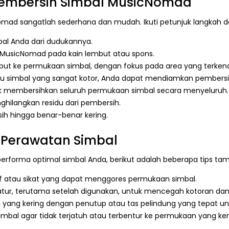
embersih Simbal MusicNomad
ad sangatlah sederhana dan mudah. Ikuti petunjuk langkah dem
al Anda dari dudukannya.
l MusicNomad pada kain lembut atau spons.
t ke permukaan simbal, dengan fokus pada area yang terkena k
u simbal yang sangat kotor, Anda dapat mendiamkan pembers
k membersihkan seluruh permukaan simbal secara menyeluruh.
ghilangkan residu dari pembersih.
sih hingga benar-benar kering.
 Perawatan Simbal
forma optimal simbal Anda, berikut adalah beberapa tips tam
f atau sikat yang dapat menggores permukaan simbal.
ratur, terutama setelah digunakan, untuk mencegah kotoran d
n yang kering dengan penutup atau tas pelindung yang tepat
imbal agar tidak terjatuh atau terbentur ke permukaan yang ker