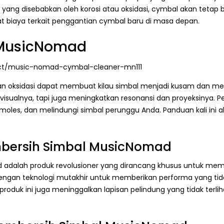
ng disebabkan oleh korosi atau oksidasi, cymbal akan tetap b
t biaya terkait penggantian cymbal baru di masa depan.
 MusicNomad
ct/music-nomad-cymbal-cleaner-mn111
ri, dan oksidasi dapat membuat kilau simbal menjadi kusam dan
visualnya, tapi juga meningkatkan resonansi dan proyeksinya. P
oles, dan melindungi simbal perunggu Anda. Panduan kali in
bersih Simbal MusicNomad
adalah produk revolusioner yang dirancang khusus untuk mem
an teknologi mutakhir untuk memberikan performa yang tidak
, produk ini juga meninggalkan lapisan pelindung yang tidak te