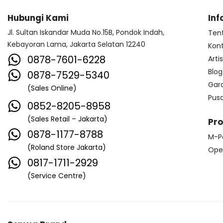
Hubungi Kami
Inf
Jl. Sultan Iskandar Muda No.15B, Pondok Indah,
Ten
Kebayoran Lama, Jakarta Selatan 12240
Kon
0878-7601-6228
Arti
Blog
0878-7529-5340
Gar
(Sales Online)
Pus
0852-8205-8958
(Sales Retail – Jakarta)
Pr
0878-1177-8788
M-P
(Roland Store Jakarta)
Ope
0817-1711-2929
(Service Centre)