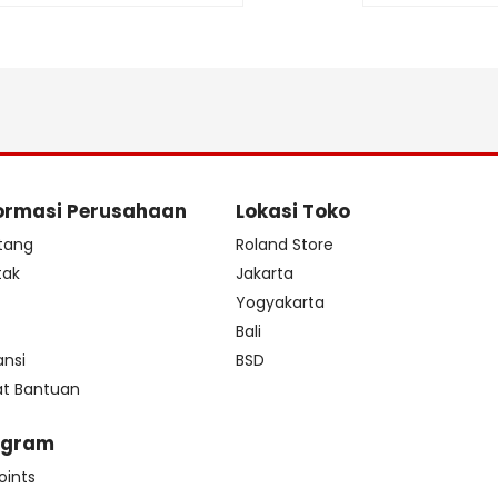
ormasi Perusahaan
Lokasi Toko
tang
Roland Store
tak
Jakarta
s
Yogyakarta
Bali
ansi
BSD
at Bantuan
ogram
oints