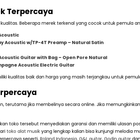
rek Terpercaya
kualitas. Beberapa merek terkenal yang cocok untuk pemula ant
Acoustic
 Acoustic w/TP-4T Preamp – Natural Satin
Acoustic Guitar with Bag – Open Pore Natural
pagne Acoustic Electric Guitar
iliki kualitas baik dan harga yang masih terjangkau untuk pemul
Terpercaya
n, terutama jika membelinya secara online. Jika memungkinkan, b
kan toko tersebut menyediakan garansi dan memiliki ulasan posit
ari
toko alat musik
yang lengkap kalian bisa kunjungi melodia m
rpercaya seperti,
Roland Indonesia
,
G&L guitar
,
Godin guitar
dan