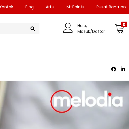
Kontak
Blog
Artis
M-Points
Pusat Bantuan
0
Halo,
Masuk/Daftar