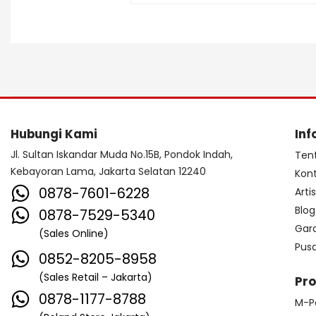
Hubungi Kami
Inf
Jl. Sultan Iskandar Muda No.15B, Pondok Indah,
Ten
Kebayoran Lama, Jakarta Selatan 12240
Kon
0878-7601-6228
Arti
Blog
0878-7529-5340
Gar
(Sales Online)
Pus
0852-8205-8958
(Sales Retail – Jakarta)
Pr
0878-1177-8788
M-P