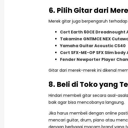
6. Pilih Gitar dari Me
Merek gitar juga berpengaruh terhadap 
Cort Earth 60CE Dreadnought 
Takamine GN11MCE NEX Cutaway
Yamaha Guitar Acoustic CS40
Cort SFX-ME-OP SFX Slim body 
Fender Newporter Player Cham
Gitar dari merek-merek ini dikenal mem
8. Beli di Toko yang 
Hindari membeli gitar secara asal-asala
baik agar bisa mencobanya langsung.
Jika harus membeli dengan online pasti
mencari guitar, drum, piano atau menc
dengan berbagai macam brand yang te