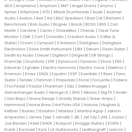
|
|
|
|
|
|
AKG
Amphenol
Amphion
AMT
Angel Drums
Anymo
|
|
|
|
|
Aphex
Artiphone
ATD
Attack Drumheads
Audix
Austrian
|
|
|
|
|
|
|
Audio
Avalon
Axis
Axl
B&C Speakers
Bad Cat
Bartolini
|
|
|
|
|
|
Benchmark
Bob Audio
Bogner
Bondi
BOSS
BSS
Carl
|
|
|
|
|
Martin
Caroline
Carvin
ChaseBliss
Cherub
Clear Tune
|
|
|
|
|
Monitor
CME
Cort
Craviotto
Creation Audio
Critter &
|
|
|
|
|
Guitari
Crown
Cympad
D'Addario
Darkglass
Darkglass
|
|
|
|
|
Electronics
Dave Smith Instrument
DBX
Ddrum
Dean Guitar
|
|
|
|
|
Death by Audio
Diezel
Digitech
Dingwall
DR Strings
|
|
|
|
|
|
|
DrumClip
DrumDots
DW
Dynacord
Dynamic
Ebow
EBS
|
|
|
|
|
Edwards
Egnater
Electro Harmonix
Electro Voice
Elektron
|
|
|
|
|
|
|
Emerson
Emes
ENGL
Equator
ESP
Eventide
F Bass
Fano
|
|
|
|
|
|
Guitar
Fender
Fishman
Fmpedals
Focal
Focusrite
Fodera
|
|
|
|
|
|
Fox Pedal
Fractal
Friedman
G&L
Gallien Krueger
|
|
|
|
|
Gamechanger Audio
George LS
GHS
Gibson
Gig FX
Godin
|
|
|
|
|
Gon Bops
Grace Design
Gravity Stands
Greer Amps
|
|
|
|
Hammond
Home Brew
Hot Picks USA
Hotone
Hughes &
|
|
|
|
|
Kettner
Ibanez
ISolution
Istanbul
Istanbul Agop
Jakson
|
|
|
|
|
|
|
Ampworks
James Tyler
Jamstik
JBL
Jet City
JHS
Jodavi
|
|
|
|
|
|
Joe Barden
K&M
KHDK
Kickport
Knaggs Guitars
KORG
|
|
|
|
|
|
Krank
Kurzweil
Kyre
LA Guitarworks
Leathergraft
Lexicon