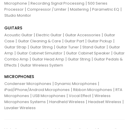
|
|
Microphone
Recording Signal Processing
500 Series
|
|
|
|
Processor
Compressor / Limiter
Mastering
Parametric EQ
Studio Monitor
GUITARS
|
|
|
Acoustic Guitar
Electric Guitar
Guitar Accessories
Guitar
|
|
|
|
Case
Guitar Cleaning & Care
Guitar Part
Guitar Pickup
|
|
|
|
Guitar Strap
Guitar String
Guitar Tuner
Stand Guitar
Guitar
|
|
|
Amp
Guitar Cabinet Simulator
Guitar Cabinet Speaker
Guitar
|
|
|
Combo Amp
Guitar Head Amp
Guitar String
Guitar Pedals &
|
Effects
Guitar Wireless System
MICROPHONES
|
|
Condenser Microphones
Dynamic Microphones
|
|
iPad/iPhone/Android Microphones
Ribbon Microphones
RTA
|
|
|
Microphones
USB Microphones
Vocal Effect
Wireless
|
|
|
Microphones Systems
Handheld Wireless
Headset Wireless
Lavalier Wireless