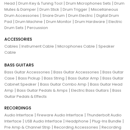
|
|
|
Head
Drum Key & Tuning Tool
Drum Microphones Sets
Drum
|
|
|
Mutes & Damper
Drum Stick
Drum Trigger
Miscellaneous
|
|
|
Drum Accessories
Snare Drum
Drum Electric
Digital Drum
|
|
|
|
Pad
Drum Machine
Drum Monitor
Drum Hardware
Electric
|
Drum Sets
Percussion
ACCESSORIES
|
|
|
Cables
Instrument Cable
Microphones Cable
Speaker
Cable
BASS GUITARS
|
|
Bass Guitar Accessories
Bass Guitar Accessories
Bass Guitar
|
|
|
|
Case
Bass Pickup
Bass String
Bass Guitar Amp
Bass Guitar
|
|
Cabinet Speaker
Bass Guitar Combo Amp
Bass Guitar Head
|
|
|
Amp
Bass Guitar Pedals & Amps
Electric Bass Guitars
Bass
Guitar Pedals & Effects
RECORDINGS
|
|
Audio Interface
Fireware Audio Interface
Thunderbolt Audio
|
|
|
|
Interface
USB Audio Interface
Headphone
Plug-Ins Bundle
|
|
Pre Amp & Channel Strip
Recording Accessories
Recording