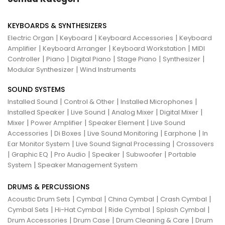
KEYBOARDS & SYNTHESIZERS
|
|
|
Electric Organ
Keyboard
Keyboard Accessories
Keyboard
|
|
|
Amplifier
Keyboard Arranger
Keyboard Workstation
MIDI
|
|
|
|
|
Controller
Piano
Digital Piano
Stage Piano
Synthesizer
|
Modular Synthesizer
Wind Instruments
SOUND SYSTEMS
|
|
|
Installed Sound
Control & Other
Installed Microphones
|
|
|
|
Installed Speaker
Live Sound
Analog Mixer
Digital Mixer
|
|
|
Mixer
Power Amplifier
Speaker Element
Live Sound
|
|
|
|
Accessories
Di Boxes
Live Sound Monitoring
Earphone
In
|
|
Ear Monitor System
Live Sound Signal Processing
Crossovers
|
|
|
|
|
Graphic EQ
Pro Audio
Speaker
Subwoofer
Portable
|
System
Speaker Management System
DRUMS & PERCUSSIONS
|
|
|
|
Acoustic Drum Sets
Cymbal
China Cymbal
Crash Cymbal
|
|
|
|
Cymbal Sets
Hi-Hat Cymbal
Ride Cymbal
Splash Cymbal
|
|
|
Drum Accessories
Drum Case
Drum Cleaning & Care
Drum