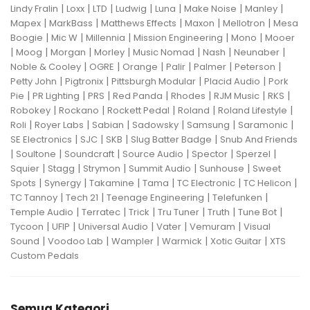
|
|
|
|
|
|
|
Lindy Fralin
Loxx
LTD
Ludwig
Luna
Make Noise
Manley
|
|
|
|
|
Mapex
MarkBass
Matthews Effects
Maxon
Mellotron
Mesa
|
|
|
|
|
Boogie
Mic W
Millennia
Mission Engineering
Mono
Mooer
|
|
|
|
|
|
|
Moog
Morgan
Morley
Music Nomad
Nash
Neunaber
|
|
|
|
|
|
Noble & Cooley
OGRE
Orange
Palir
Palmer
Peterson
|
|
|
|
Petty John
Pigtronix
Pittsburgh Modular
Placid Audio
Pork
|
|
|
|
|
|
|
Pie
PR Lighting
PRS
Red Panda
Rhodes
RJM Music
RKS
|
|
|
|
|
Robokey
Rockano
Rockett Pedal
Roland
Roland Lifestyle
|
|
|
|
|
|
Roli
Royer Labs
Sabian
Sadowsky
Samsung
Saramonic
|
|
|
|
SE Electronics
SJC
SKB
Slug Batter Badge
Snub And Friends
|
|
|
|
|
|
Soultone
Soundcraft
Source Audio
Spector
Sperzel
|
|
|
|
|
Squier
Stagg
Strymon
Summit Audio
Sunhouse
Sweet
|
|
|
|
|
|
Spots
Synergy
Takamine
Tama
TC Electronic
TC Helicon
|
|
|
|
TC Tannoy
Tech 21
Teenage Engineering
Telefunken
|
|
|
|
|
|
Temple Audio
Terratec
Trick
Tru Tuner
Truth
Tune Bot
|
|
|
|
|
Tycoon
UFIP
Universal Audio
Vater
Vemuram
Visual
|
|
|
|
|
Sound
Voodoo Lab
Wampler
Warmick
Xotic Guitar
XTS
Custom Pedals
Semua Kategori