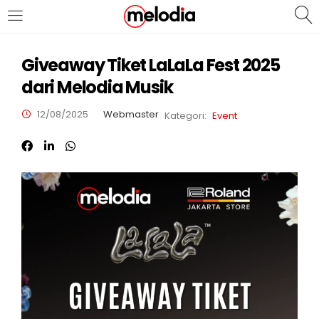
MASUK
DAFTAR
Giveaway Tiket LaLaLa Fest 2025
dari Melodia Musik
12/08/2025
Webmaster
Kategori:
Event
Selalu Ingat Saya
Masuk
Lupa Password Anda?
Atau
Masuk/Daftar dengan Google