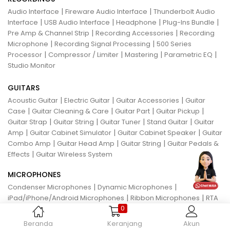
|
|
Audio Interface
Fireware Audio Interface
Thunderbolt Audio
|
|
|
|
Interface
USB Audio Interface
Headphone
Plug-Ins Bundle
|
|
Pre Amp & Channel Strip
Recording Accessories
Recording
|
|
Microphone
Recording Signal Processing
500 Series
|
|
|
|
Processor
Compressor / Limiter
Mastering
Parametric EQ
Studio Monitor
GUITARS
|
|
|
Acoustic Guitar
Electric Guitar
Guitar Accessories
Guitar
|
|
|
|
Case
Guitar Cleaning & Care
Guitar Part
Guitar Pickup
|
|
|
|
Guitar Strap
Guitar String
Guitar Tuner
Stand Guitar
Guitar
|
|
|
Amp
Guitar Cabinet Simulator
Guitar Cabinet Speaker
Guitar
|
|
|
Combo Amp
Guitar Head Amp
Guitar String
Guitar Pedals &
|
Effects
Guitar Wireless System
MICROPHONES
|
|
Condenser Microphones
Dynamic Microphones
|
|
iPad/iPhone/Android Microphones
Ribbon Microphones
RTA
0
|
|
|
Microphones
USB Microphones
Vocal Effect
Wireless
|
|
|
Microphones Systems
Handheld Wireless
Headset Wireless
Beranda
Keranjang
Akun