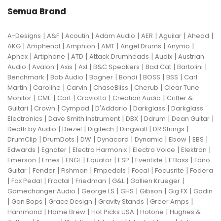
Semua Brand
|
|
|
|
|
|
|
A-Designs
A&F
Acoutin
Adam Audio
AER
Aguilar
Ahead
|
|
|
|
|
|
AKG
Amphenol
Amphion
AMT
Angel Drums
Anymo
|
|
|
|
|
Aphex
Artiphone
ATD
Attack Drumheads
Audix
Austrian
|
|
|
|
|
|
|
Audio
Avalon
Axis
Axl
B&C Speakers
Bad Cat
Bartolini
|
|
|
|
|
|
Benchmark
Bob Audio
Bogner
Bondi
BOSS
BSS
Carl
|
|
|
|
|
Martin
Caroline
Carvin
ChaseBliss
Cherub
Clear Tune
|
|
|
|
|
Monitor
CME
Cort
Craviotto
Creation Audio
Critter &
|
|
|
|
|
Guitari
Crown
Cympad
D'Addario
Darkglass
Darkglass
|
|
|
|
|
Electronics
Dave Smith Instrument
DBX
Ddrum
Dean Guitar
|
|
|
|
|
Death by Audio
Diezel
Digitech
Dingwall
DR Strings
|
|
|
|
|
|
|
DrumClip
DrumDots
DW
Dynacord
Dynamic
Ebow
EBS
|
|
|
|
|
Edwards
Egnater
Electro Harmonix
Electro Voice
Elektron
|
|
|
|
|
|
|
Emerson
Emes
ENGL
Equator
ESP
Eventide
F Bass
Fano
|
|
|
|
|
|
Guitar
Fender
Fishman
Fmpedals
Focal
Focusrite
Fodera
|
|
|
|
|
|
Fox Pedal
Fractal
Friedman
G&L
Gallien Krueger
|
|
|
|
|
Gamechanger Audio
George LS
GHS
Gibson
Gig FX
Godin
|
|
|
|
|
Gon Bops
Grace Design
Gravity Stands
Greer Amps
|
|
|
|
Hammond
Home Brew
Hot Picks USA
Hotone
Hughes &