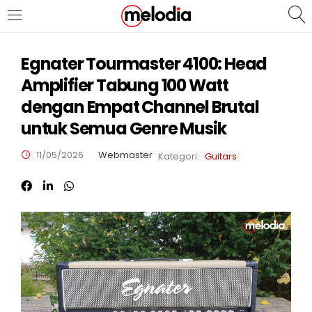
MASUK
DAFTAR
Egnater Tourmaster 4100: Head
Amplifier Tabung 100 Watt
dengan Empat Channel Brutal
untuk Semua Genre Musik
11/05/2026
Webmaster
Kategori:
Guitars
Selalu Ingat Saya
Masuk
Lupa Password Anda?
Atau
Masuk/Daftar dengan Google