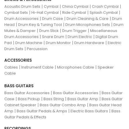
|
|
|
|
Acoustic Drum Sets
Cymbal
China Cymbal
Crash Cymbal
|
|
|
|
Cymbal Sets
Hi-Hat Cymbal
Ride Cymbal
Splash Cymbal
|
|
|
Drum Accessories
Drum Case
Drum Cleaning & Care
Drum
|
|
|
Head
Drum Key & Tuning Tool
Drum Microphones Sets
Drum
|
|
|
Mutes & Damper
Drum Stick
Drum Trigger
Miscellaneous
|
|
|
Drum Accessories
Snare Drum
Drum Electric
Digital Drum
|
|
|
|
Pad
Drum Machine
Drum Monitor
Drum Hardware
Electric
|
Drum Sets
Percussion
ACCESSORIES
|
|
|
Cables
Instrument Cable
Microphones Cable
Speaker
Cable
BASS GUITARS
|
|
Bass Guitar Accessories
Bass Guitar Accessories
Bass Guitar
|
|
|
|
Case
Bass Pickup
Bass String
Bass Guitar Amp
Bass Guitar
|
|
Cabinet Speaker
Bass Guitar Combo Amp
Bass Guitar Head
|
|
|
Amp
Bass Guitar Pedals & Amps
Electric Bass Guitars
Bass
Guitar Pedals & Effects
RECORDINGS