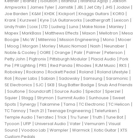
|
|
|
|
|
Kettner
Ibanez
ISolution
Istanbul
Istanbul Agop
Jakson
|
|
|
|
|
|
|
Ampworks
James Tyler
Jamstik
JBL
Jet City
JHS
Jodavi
|
|
|
|
|
|
Joe Barden
K&M
KHDK
Kickport
Knaggs Guitars
KORG
|
|
|
|
|
|
Krank
Kurzweil
Kyre
LA Guitarworks
Leathergraft
Lexicon
|
|
|
|
|
|
|
Lindy Fralin
Loxx
LTD
Ludwig
Luna
Make Noise
Manley
|
|
|
|
|
Mapex
MarkBass
Matthews Effects
Maxon
Mellotron
Mesa
|
|
|
|
|
Boogie
Mic W
Millennia
Mission Engineering
Mono
Mooer
|
|
|
|
|
|
|
Moog
Morgan
Morley
Music Nomad
Nash
Neunaber
|
|
|
|
|
|
Noble & Cooley
OGRE
Orange
Palir
Palmer
Peterson
|
|
|
|
Petty John
Pigtronix
Pittsburgh Modular
Placid Audio
Pork
|
|
|
|
|
|
|
Pie
PR Lighting
PRS
Red Panda
Rhodes
RJM Music
RKS
|
|
|
|
|
Robokey
Rockano
Rockett Pedal
Roland
Roland Lifestyle
|
|
|
|
|
|
Roli
Royer Labs
Sabian
Sadowsky
Samsung
Saramonic
|
|
|
|
SE Electronics
SJC
SKB
Slug Batter Badge
Snub And Friends
|
|
|
|
|
|
Soultone
Soundcraft
Source Audio
Spector
Sperzel
|
|
|
|
|
Squier
Stagg
Strymon
Summit Audio
Sunhouse
Sweet
|
|
|
|
|
|
Spots
Synergy
Takamine
Tama
TC Electronic
TC Helicon
|
|
|
|
TC Tannoy
Tech 21
Teenage Engineering
Telefunken
|
|
|
|
|
|
Temple Audio
Terratec
Trick
Tru Tuner
Truth
Tune Bot
|
|
|
|
|
Tycoon
UFIP
Universal Audio
Vater
Vemuram
Visual
|
|
|
|
|
Sound
Voodoo Lab
Wampler
Warmick
Xotic Guitar
XTS
Custom Pedals