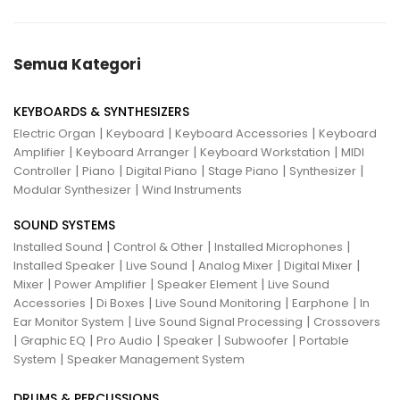
Semua Kategori
KEYBOARDS & SYNTHESIZERS
|
|
|
Electric Organ
Keyboard
Keyboard Accessories
Keyboard
|
|
|
Amplifier
Keyboard Arranger
Keyboard Workstation
MIDI
|
|
|
|
|
Controller
Piano
Digital Piano
Stage Piano
Synthesizer
|
Modular Synthesizer
Wind Instruments
SOUND SYSTEMS
|
|
|
Installed Sound
Control & Other
Installed Microphones
|
|
|
|
Installed Speaker
Live Sound
Analog Mixer
Digital Mixer
|
|
|
Mixer
Power Amplifier
Speaker Element
Live Sound
|
|
|
|
Accessories
Di Boxes
Live Sound Monitoring
Earphone
In
|
|
Ear Monitor System
Live Sound Signal Processing
Crossovers
|
|
|
|
|
Graphic EQ
Pro Audio
Speaker
Subwoofer
Portable
|
System
Speaker Management System
DRUMS & PERCUSSIONS