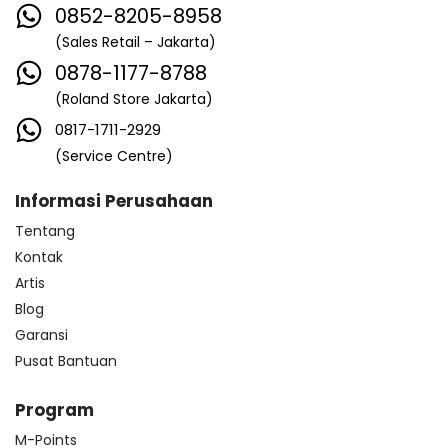
0852-8205-8958
(Sales Retail – Jakarta)
0878-1177-8788
(Roland Store Jakarta)
0817-1711-2929
(Service Centre)
Informasi Perusahaan
Tentang
Kontak
Artis
Blog
Garansi
Pusat Bantuan
Program
M-Points