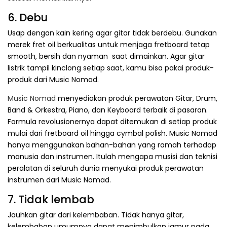
6. Debu
Usap dengan kain kering agar gitar tidak berdebu. Gunakan
merek fret oil berkualitas untuk menjaga fretboard tetap
smooth, bersih dan nyaman saat dimainkan. Agar gitar
listrik tampil kinclong setiap saat, kamu bisa pakai produk-
produk dari Music Nomad.
Music Nomad
menyediakan produk perawatan Gitar, Drum,
Band & Orkestra, Piano, dan Keyboard terbaik di pasaran.
Formula revolusionernya dapat ditemukan di setiap produk
mulai dari fretboard oil hingga cymbal polish. Music Nomad
hanya menggunakan bahan-bahan yang ramah terhadap
manusia dan instrumen. Itulah mengapa musisi dan teknisi
peralatan di seluruh dunia menyukai produk perawatan
instrumen dari Music Nomad.
7. Tidak lembab
Jauhkan gitar dari kelembaban. Tidak hanya gitar,
kelembaban umumnya dapat menimbulkan jamur pada