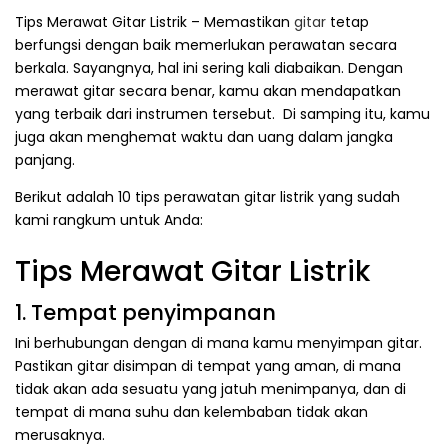
Tips Merawat Gitar Listrik – Memastikan
gitar
tetap
berfungsi dengan baik memerlukan perawatan secara
berkala. Sayangnya, hal ini sering kali diabaikan. Dengan
merawat gitar secara benar, kamu akan mendapatkan
yang terbaik dari instrumen tersebut. Di samping itu, kamu
juga akan menghemat waktu dan uang dalam jangka
panjang.
Berikut adalah 10 tips perawatan gitar listrik yang sudah
kami rangkum untuk Anda:
Tips Merawat Gitar Listrik
1. Tempat penyimpanan
Ini berhubungan dengan di mana kamu menyimpan gitar.
Pastikan gitar disimpan di tempat yang aman, di mana
tidak akan ada sesuatu yang jatuh menimpanya, dan di
tempat di mana suhu dan kelembaban tidak akan
merusaknya.