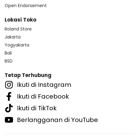
Open Endorsement
Lokasi Toko
Roland Store
Jakarta
Yogyakarta
Bali
BSD
Tetap Terhubung
Ikuti di Instagram
Ikuti di Facebook
Ikuti di TikTok
Berlangganan di YouTube