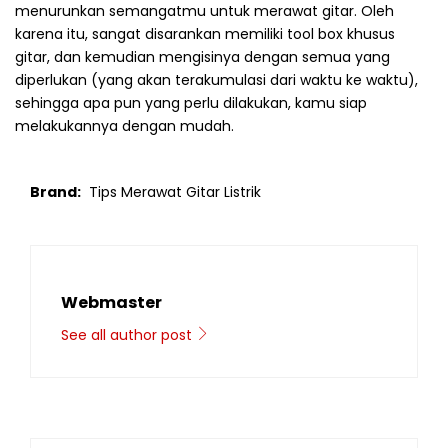
menurunkan semangatmu untuk merawat gitar. Oleh
karena itu, sangat disarankan memiliki tool box khusus
gitar, dan kemudian mengisinya dengan semua yang
diperlukan (yang akan terakumulasi dari waktu ke waktu),
sehingga apa pun yang perlu dilakukan, kamu siap
melakukannya dengan mudah.
Brand:
Tips Merawat Gitar Listrik
Webmaster
See all author post