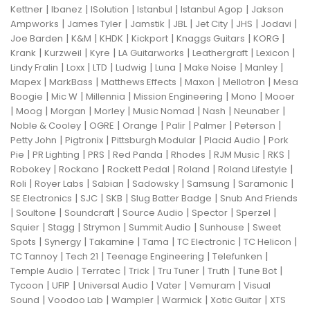
|
|
|
|
|
Kettner
Ibanez
ISolution
Istanbul
Istanbul Agop
Jakson
|
|
|
|
|
|
|
Ampworks
James Tyler
Jamstik
JBL
Jet City
JHS
Jodavi
|
|
|
|
|
|
Joe Barden
K&M
KHDK
Kickport
Knaggs Guitars
KORG
|
|
|
|
|
|
Krank
Kurzweil
Kyre
LA Guitarworks
Leathergraft
Lexicon
|
|
|
|
|
|
|
Lindy Fralin
Loxx
LTD
Ludwig
Luna
Make Noise
Manley
|
|
|
|
|
Mapex
MarkBass
Matthews Effects
Maxon
Mellotron
Mesa
|
|
|
|
|
Boogie
Mic W
Millennia
Mission Engineering
Mono
Mooer
|
|
|
|
|
|
|
Moog
Morgan
Morley
Music Nomad
Nash
Neunaber
|
|
|
|
|
|
Noble & Cooley
OGRE
Orange
Palir
Palmer
Peterson
|
|
|
|
Petty John
Pigtronix
Pittsburgh Modular
Placid Audio
Pork
|
|
|
|
|
|
|
Pie
PR Lighting
PRS
Red Panda
Rhodes
RJM Music
RKS
|
|
|
|
|
Robokey
Rockano
Rockett Pedal
Roland
Roland Lifestyle
|
|
|
|
|
|
Roli
Royer Labs
Sabian
Sadowsky
Samsung
Saramonic
|
|
|
|
SE Electronics
SJC
SKB
Slug Batter Badge
Snub And Friends
|
|
|
|
|
|
Soultone
Soundcraft
Source Audio
Spector
Sperzel
|
|
|
|
|
Squier
Stagg
Strymon
Summit Audio
Sunhouse
Sweet
|
|
|
|
|
|
Spots
Synergy
Takamine
Tama
TC Electronic
TC Helicon
|
|
|
|
TC Tannoy
Tech 21
Teenage Engineering
Telefunken
|
|
|
|
|
|
Temple Audio
Terratec
Trick
Tru Tuner
Truth
Tune Bot
|
|
|
|
|
Tycoon
UFIP
Universal Audio
Vater
Vemuram
Visual
|
|
|
|
|
Sound
Voodoo Lab
Wampler
Warmick
Xotic Guitar
XTS