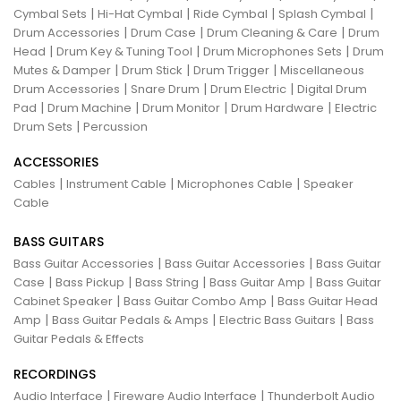
|
|
|
|
Cymbal Sets
Hi-Hat Cymbal
Ride Cymbal
Splash Cymbal
|
|
|
Drum Accessories
Drum Case
Drum Cleaning & Care
Drum
|
|
|
Head
Drum Key & Tuning Tool
Drum Microphones Sets
Drum
|
|
|
Mutes & Damper
Drum Stick
Drum Trigger
Miscellaneous
|
|
|
Drum Accessories
Snare Drum
Drum Electric
Digital Drum
|
|
|
|
Pad
Drum Machine
Drum Monitor
Drum Hardware
Electric
|
Drum Sets
Percussion
ACCESSORIES
|
|
|
Cables
Instrument Cable
Microphones Cable
Speaker
Cable
BASS GUITARS
|
|
Bass Guitar Accessories
Bass Guitar Accessories
Bass Guitar
|
|
|
|
Case
Bass Pickup
Bass String
Bass Guitar Amp
Bass Guitar
|
|
Cabinet Speaker
Bass Guitar Combo Amp
Bass Guitar Head
|
|
|
Amp
Bass Guitar Pedals & Amps
Electric Bass Guitars
Bass
Guitar Pedals & Effects
RECORDINGS
|
|
Audio Interface
Fireware Audio Interface
Thunderbolt Audio