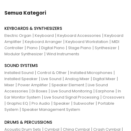
Semua Kategori
KEYBOARDS & SYNTHESIZERS
|
|
|
Electric Organ
Keyboard
Keyboard Accessories
Keyboard
|
|
|
Amplifier
Keyboard Arranger
Keyboard Workstation
MIDI
|
|
|
|
|
Controller
Piano
Digital Piano
Stage Piano
Synthesizer
|
Modular Synthesizer
Wind Instruments
SOUND SYSTEMS
|
|
|
Installed Sound
Control & Other
Installed Microphones
|
|
|
|
Installed Speaker
Live Sound
Analog Mixer
Digital Mixer
|
|
|
Mixer
Power Amplifier
Speaker Element
Live Sound
|
|
|
|
Accessories
Di Boxes
Live Sound Monitoring
Earphone
In
|
|
Ear Monitor System
Live Sound Signal Processing
Crossovers
|
|
|
|
|
Graphic EQ
Pro Audio
Speaker
Subwoofer
Portable
|
System
Speaker Management System
DRUMS & PERCUSSIONS
|
|
|
|
Acoustic Drum Sets
Cymbal
China Cymbal
Crash Cymbal