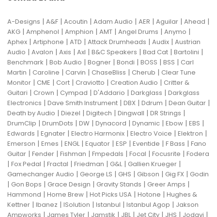
|
|
|
|
|
|
|
A-Designs
A&F
Acoutin
Adam Audio
AER
Aguilar
Ahead
|
|
|
|
|
|
AKG
Amphenol
Amphion
AMT
Angel Drums
Anymo
|
|
|
|
|
Aphex
Artiphone
ATD
Attack Drumheads
Audix
Austrian
|
|
|
|
|
|
|
Audio
Avalon
Axis
Axl
B&C Speakers
Bad Cat
Bartolini
|
|
|
|
|
|
Benchmark
Bob Audio
Bogner
Bondi
BOSS
BSS
Carl
|
|
|
|
|
Martin
Caroline
Carvin
ChaseBliss
Cherub
Clear Tune
|
|
|
|
|
Monitor
CME
Cort
Craviotto
Creation Audio
Critter &
|
|
|
|
|
Guitari
Crown
Cympad
D'Addario
Darkglass
Darkglass
|
|
|
|
|
Electronics
Dave Smith Instrument
DBX
Ddrum
Dean Guitar
|
|
|
|
|
Death by Audio
Diezel
Digitech
Dingwall
DR Strings
|
|
|
|
|
|
|
DrumClip
DrumDots
DW
Dynacord
Dynamic
Ebow
EBS
|
|
|
|
|
Edwards
Egnater
Electro Harmonix
Electro Voice
Elektron
|
|
|
|
|
|
|
Emerson
Emes
ENGL
Equator
ESP
Eventide
F Bass
Fano
|
|
|
|
|
|
Guitar
Fender
Fishman
Fmpedals
Focal
Focusrite
Fodera
|
|
|
|
|
|
Fox Pedal
Fractal
Friedman
G&L
Gallien Krueger
|
|
|
|
|
Gamechanger Audio
George LS
GHS
Gibson
Gig FX
Godin
|
|
|
|
|
Gon Bops
Grace Design
Gravity Stands
Greer Amps
|
|
|
|
Hammond
Home Brew
Hot Picks USA
Hotone
Hughes &
|
|
|
|
|
Kettner
Ibanez
ISolution
Istanbul
Istanbul Agop
Jakson
|
|
|
|
|
|
|
Ampworks
James Tyler
Jamstik
JBL
Jet City
JHS
Jodavi