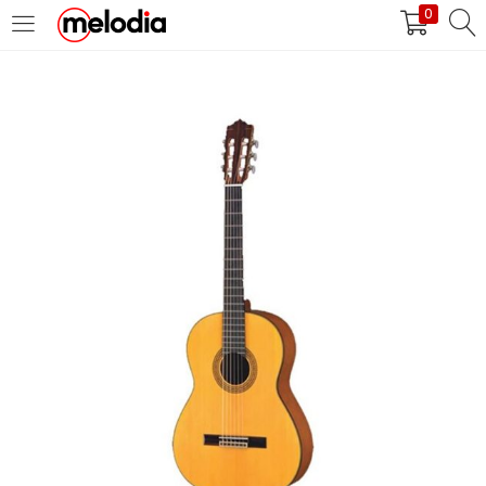
0
MASUK
DAFTAR
Selalu Ingat Saya
Masuk
Lupa Password Anda?
Atau
Masuk/Daftar dengan Google