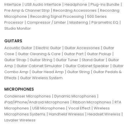
|
|
|
|
Interface
USB Audio Interface
Headphone
Plug-Ins Bundle
|
|
Pre Amp & Channel Strip
Recording Accessories
Recording
|
|
Microphone
Recording Signal Processing
500 Series
|
|
|
|
Processor
Compressor / Limiter
Mastering
Parametric EQ
Studio Monitor
GUITARS
|
|
|
Acoustic Guitar
Electric Guitar
Guitar Accessories
Guitar
|
|
|
|
Case
Guitar Cleaning & Care
Guitar Part
Guitar Pickup
|
|
|
|
Guitar Strap
Guitar String
Guitar Tuner
Stand Guitar
Guitar
|
|
|
Amp
Guitar Cabinet Simulator
Guitar Cabinet Speaker
Guitar
|
|
|
Combo Amp
Guitar Head Amp
Guitar String
Guitar Pedals &
|
Effects
Guitar Wireless System
MICROPHONES
|
|
Condenser Microphones
Dynamic Microphones
|
|
iPad/iPhone/Android Microphones
Ribbon Microphones
RTA
|
|
|
Microphones
USB Microphones
Vocal Effect
Wireless
|
|
|
Microphones Systems
Handheld Wireless
Headset Wireless
Lavalier Wireless