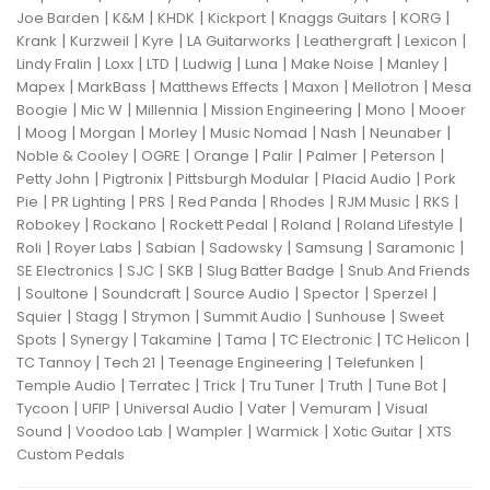
|
|
|
|
|
|
Joe Barden
K&M
KHDK
Kickport
Knaggs Guitars
KORG
|
|
|
|
|
|
Krank
Kurzweil
Kyre
LA Guitarworks
Leathergraft
Lexicon
|
|
|
|
|
|
|
Lindy Fralin
Loxx
LTD
Ludwig
Luna
Make Noise
Manley
|
|
|
|
|
Mapex
MarkBass
Matthews Effects
Maxon
Mellotron
Mesa
|
|
|
|
|
Boogie
Mic W
Millennia
Mission Engineering
Mono
Mooer
|
|
|
|
|
|
|
Moog
Morgan
Morley
Music Nomad
Nash
Neunaber
|
|
|
|
|
|
Noble & Cooley
OGRE
Orange
Palir
Palmer
Peterson
|
|
|
|
Petty John
Pigtronix
Pittsburgh Modular
Placid Audio
Pork
|
|
|
|
|
|
|
Pie
PR Lighting
PRS
Red Panda
Rhodes
RJM Music
RKS
|
|
|
|
|
Robokey
Rockano
Rockett Pedal
Roland
Roland Lifestyle
|
|
|
|
|
|
Roli
Royer Labs
Sabian
Sadowsky
Samsung
Saramonic
|
|
|
|
SE Electronics
SJC
SKB
Slug Batter Badge
Snub And Friends
|
|
|
|
|
|
Soultone
Soundcraft
Source Audio
Spector
Sperzel
|
|
|
|
|
Squier
Stagg
Strymon
Summit Audio
Sunhouse
Sweet
|
|
|
|
|
|
Spots
Synergy
Takamine
Tama
TC Electronic
TC Helicon
|
|
|
|
TC Tannoy
Tech 21
Teenage Engineering
Telefunken
|
|
|
|
|
|
Temple Audio
Terratec
Trick
Tru Tuner
Truth
Tune Bot
|
|
|
|
|
Tycoon
UFIP
Universal Audio
Vater
Vemuram
Visual
|
|
|
|
|
Sound
Voodoo Lab
Wampler
Warmick
Xotic Guitar
XTS
Custom Pedals