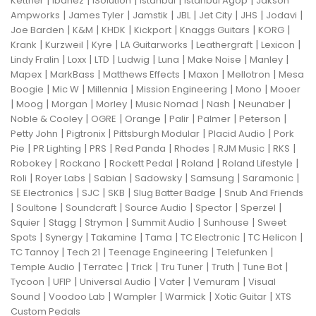
|
|
|
|
|
Kettner
Ibanez
ISolution
Istanbul
Istanbul Agop
Jakson
|
|
|
|
|
|
|
Ampworks
James Tyler
Jamstik
JBL
Jet City
JHS
Jodavi
|
|
|
|
|
|
Joe Barden
K&M
KHDK
Kickport
Knaggs Guitars
KORG
|
|
|
|
|
|
Krank
Kurzweil
Kyre
LA Guitarworks
Leathergraft
Lexicon
|
|
|
|
|
|
|
Lindy Fralin
Loxx
LTD
Ludwig
Luna
Make Noise
Manley
|
|
|
|
|
Mapex
MarkBass
Matthews Effects
Maxon
Mellotron
Mesa
|
|
|
|
|
Boogie
Mic W
Millennia
Mission Engineering
Mono
Mooer
|
|
|
|
|
|
|
Moog
Morgan
Morley
Music Nomad
Nash
Neunaber
|
|
|
|
|
|
Noble & Cooley
OGRE
Orange
Palir
Palmer
Peterson
|
|
|
|
Petty John
Pigtronix
Pittsburgh Modular
Placid Audio
Pork
|
|
|
|
|
|
|
Pie
PR Lighting
PRS
Red Panda
Rhodes
RJM Music
RKS
|
|
|
|
|
Robokey
Rockano
Rockett Pedal
Roland
Roland Lifestyle
|
|
|
|
|
|
Roli
Royer Labs
Sabian
Sadowsky
Samsung
Saramonic
|
|
|
|
SE Electronics
SJC
SKB
Slug Batter Badge
Snub And Friends
|
|
|
|
|
|
Soultone
Soundcraft
Source Audio
Spector
Sperzel
|
|
|
|
|
Squier
Stagg
Strymon
Summit Audio
Sunhouse
Sweet
|
|
|
|
|
|
Spots
Synergy
Takamine
Tama
TC Electronic
TC Helicon
|
|
|
|
TC Tannoy
Tech 21
Teenage Engineering
Telefunken
|
|
|
|
|
|
Temple Audio
Terratec
Trick
Tru Tuner
Truth
Tune Bot
|
|
|
|
|
Tycoon
UFIP
Universal Audio
Vater
Vemuram
Visual
|
|
|
|
|
Sound
Voodoo Lab
Wampler
Warmick
Xotic Guitar
XTS
Custom Pedals