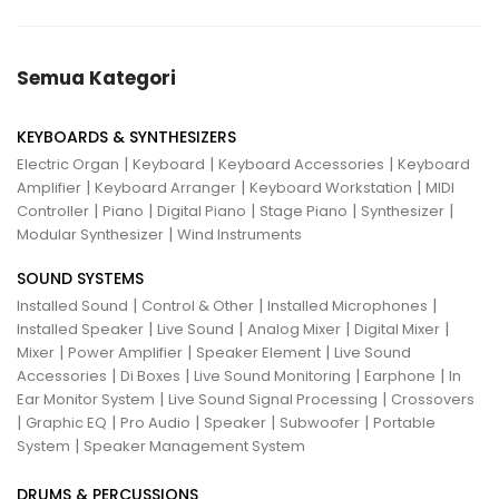
Semua Kategori
KEYBOARDS & SYNTHESIZERS
|
|
|
Electric Organ
Keyboard
Keyboard Accessories
Keyboard
|
|
|
Amplifier
Keyboard Arranger
Keyboard Workstation
MIDI
|
|
|
|
|
Controller
Piano
Digital Piano
Stage Piano
Synthesizer
|
Modular Synthesizer
Wind Instruments
SOUND SYSTEMS
|
|
|
Installed Sound
Control & Other
Installed Microphones
|
|
|
|
Installed Speaker
Live Sound
Analog Mixer
Digital Mixer
|
|
|
Mixer
Power Amplifier
Speaker Element
Live Sound
|
|
|
|
Accessories
Di Boxes
Live Sound Monitoring
Earphone
In
|
|
Ear Monitor System
Live Sound Signal Processing
Crossovers
|
|
|
|
|
Graphic EQ
Pro Audio
Speaker
Subwoofer
Portable
|
System
Speaker Management System
DRUMS & PERCUSSIONS