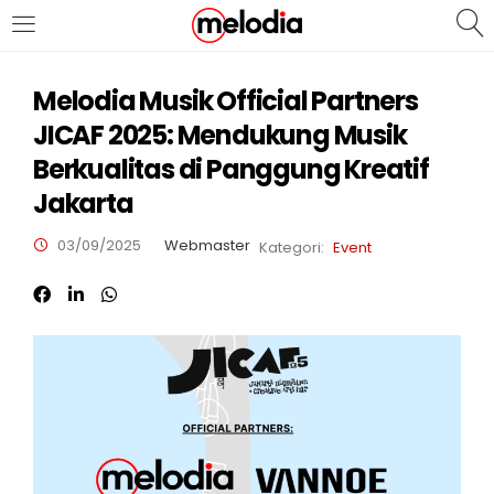
MASUK
DAFTAR
Melodia Musik Official Partners
JICAF 2025: Mendukung Musik
Berkualitas di Panggung Kreatif
Jakarta
03/09/2025
Webmaster
Kategori:
Event
Selalu Ingat Saya
Masuk
Lupa Password Anda?
Atau
Masuk/Daftar dengan Google