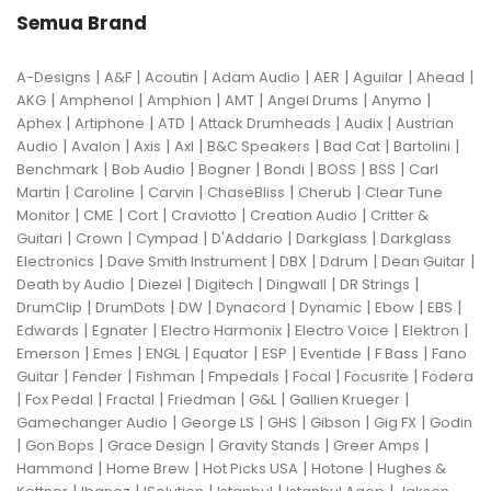
Semua Brand
|
|
|
|
|
|
|
A-Designs
A&F
Acoutin
Adam Audio
AER
Aguilar
Ahead
|
|
|
|
|
|
AKG
Amphenol
Amphion
AMT
Angel Drums
Anymo
|
|
|
|
|
Aphex
Artiphone
ATD
Attack Drumheads
Audix
Austrian
|
|
|
|
|
|
|
Audio
Avalon
Axis
Axl
B&C Speakers
Bad Cat
Bartolini
|
|
|
|
|
|
Benchmark
Bob Audio
Bogner
Bondi
BOSS
BSS
Carl
|
|
|
|
|
Martin
Caroline
Carvin
ChaseBliss
Cherub
Clear Tune
|
|
|
|
|
Monitor
CME
Cort
Craviotto
Creation Audio
Critter &
|
|
|
|
|
Guitari
Crown
Cympad
D'Addario
Darkglass
Darkglass
|
|
|
|
|
Electronics
Dave Smith Instrument
DBX
Ddrum
Dean Guitar
|
|
|
|
|
Death by Audio
Diezel
Digitech
Dingwall
DR Strings
|
|
|
|
|
|
|
DrumClip
DrumDots
DW
Dynacord
Dynamic
Ebow
EBS
|
|
|
|
|
Edwards
Egnater
Electro Harmonix
Electro Voice
Elektron
|
|
|
|
|
|
|
Emerson
Emes
ENGL
Equator
ESP
Eventide
F Bass
Fano
|
|
|
|
|
|
Guitar
Fender
Fishman
Fmpedals
Focal
Focusrite
Fodera
|
|
|
|
|
|
Fox Pedal
Fractal
Friedman
G&L
Gallien Krueger
|
|
|
|
|
Gamechanger Audio
George LS
GHS
Gibson
Gig FX
Godin
|
|
|
|
|
Gon Bops
Grace Design
Gravity Stands
Greer Amps
|
|
|
|
Hammond
Home Brew
Hot Picks USA
Hotone
Hughes &