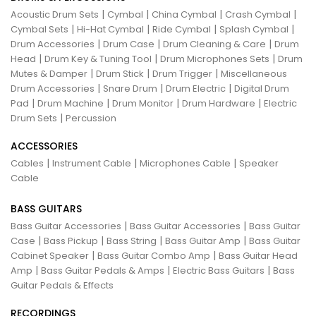
|
|
|
|
Acoustic Drum Sets
Cymbal
China Cymbal
Crash Cymbal
|
|
|
|
Cymbal Sets
Hi-Hat Cymbal
Ride Cymbal
Splash Cymbal
|
|
|
Drum Accessories
Drum Case
Drum Cleaning & Care
Drum
|
|
|
Head
Drum Key & Tuning Tool
Drum Microphones Sets
Drum
|
|
|
Mutes & Damper
Drum Stick
Drum Trigger
Miscellaneous
|
|
|
Drum Accessories
Snare Drum
Drum Electric
Digital Drum
|
|
|
|
Pad
Drum Machine
Drum Monitor
Drum Hardware
Electric
|
Drum Sets
Percussion
ACCESSORIES
|
|
|
Cables
Instrument Cable
Microphones Cable
Speaker
Cable
BASS GUITARS
|
|
Bass Guitar Accessories
Bass Guitar Accessories
Bass Guitar
|
|
|
|
Case
Bass Pickup
Bass String
Bass Guitar Amp
Bass Guitar
|
|
Cabinet Speaker
Bass Guitar Combo Amp
Bass Guitar Head
|
|
|
Amp
Bass Guitar Pedals & Amps
Electric Bass Guitars
Bass
Guitar Pedals & Effects
RECORDINGS