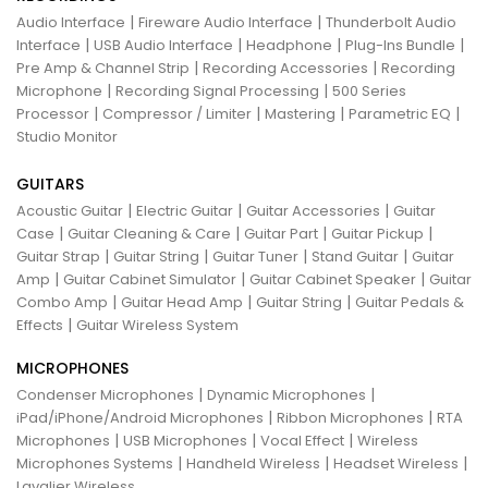
|
|
Audio Interface
Fireware Audio Interface
Thunderbolt Audio
|
|
|
|
Interface
USB Audio Interface
Headphone
Plug-Ins Bundle
|
|
Pre Amp & Channel Strip
Recording Accessories
Recording
|
|
Microphone
Recording Signal Processing
500 Series
|
|
|
|
Processor
Compressor / Limiter
Mastering
Parametric EQ
Studio Monitor
GUITARS
|
|
|
Acoustic Guitar
Electric Guitar
Guitar Accessories
Guitar
|
|
|
|
Case
Guitar Cleaning & Care
Guitar Part
Guitar Pickup
|
|
|
|
Guitar Strap
Guitar String
Guitar Tuner
Stand Guitar
Guitar
|
|
|
Amp
Guitar Cabinet Simulator
Guitar Cabinet Speaker
Guitar
|
|
|
Combo Amp
Guitar Head Amp
Guitar String
Guitar Pedals &
|
Effects
Guitar Wireless System
MICROPHONES
|
|
Condenser Microphones
Dynamic Microphones
|
|
iPad/iPhone/Android Microphones
Ribbon Microphones
RTA
|
|
|
Microphones
USB Microphones
Vocal Effect
Wireless
|
|
|
Microphones Systems
Handheld Wireless
Headset Wireless
Lavalier Wireless